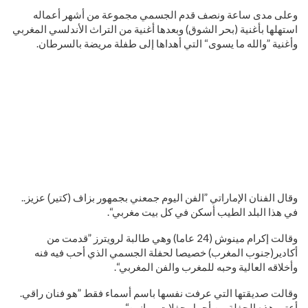
وعلى مدى ساعة ونصف قدم الجسمي مجموعة من أشهر أعماله
استهلها بأغنية (بحر الشوق) وبعدها أغنية من التراث الأندلسي المغربي
وأغنية ”والله ما يسوى“ التي أهداها إلى طفلة مريضة بالسرطان.
وقال الفنان الإماراتي ”الفن اليوم جمعني بجمهور بزاف (كتير) عزيز..
في هذا البلد الطيب أسكن في كل بيت مغربي“.
وقالت إكرام مينوش (24 عاما) وهي طالبة لرويترز ”قدمت من
أكادير(جنوب المغرب) خصيصا لحفلة الجسمي الذي أحب فيه فنه
وأخلاقه العالية وحبه للمغرب والفن المغربي“.
وقالت صديقتها التي عرفت نفسها باسم أسماء فقط ”هو فنان راقي.
أعتبر هذه الحفلة من أجمل حفلات موازين“.