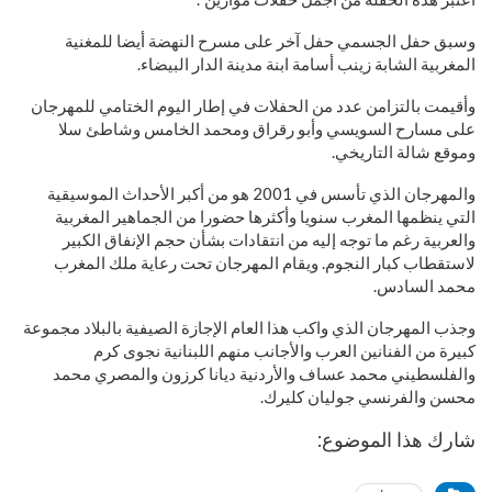
وسبق حفل الجسمي حفل آخر على مسرح النهضة أيضا للمغنية
المغربية الشابة زينب أسامة ابنة مدينة الدار البيضاء.
وأقيمت بالتزامن عدد من الحفلات في إطار اليوم الختامي للمهرجان
على مسارح السويسي وأبو رقراق ومحمد الخامس وشاطئ سلا
وموقع شالة التاريخي.
والمهرجان الذي تأسس في 2001 هو من أكبر الأحداث الموسيقية
التي ينظمها المغرب سنويا وأكثرها حضورا من الجماهير المغربية
والعربية رغم ما توجه إليه من انتقادات بشأن حجم الإنفاق الكبير
لاستقطاب كبار النجوم. ويقام المهرجان تحت رعاية ملك المغرب
محمد السادس.
وجذب المهرجان الذي واكب هذا العام الإجازة الصيفية بالبلاد مجموعة
كبيرة من الفنانين العرب والأجانب منهم اللبنانية نجوى كرم
والفلسطيني محمد عساف والأردنية ديانا كرزون والمصري محمد
محسن والفرنسي جوليان كليرك.
شارك هذا الموضوع: