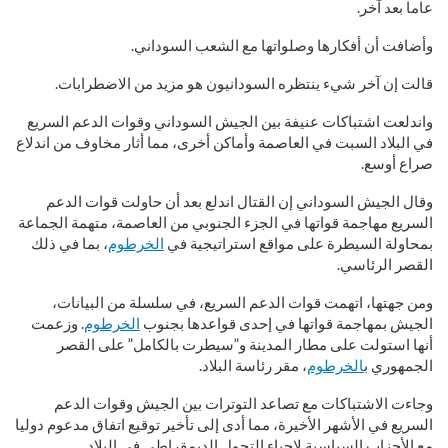
عاما بعد آخر.
وأضافت أن أفكارها وصلواتها مع الشعب السوداني.
قالت إن آخر شيء ينتظره السودانيون هو مزيد من الاضطرابات.
واندلعت اشتباكات عنيفة بين الجيش السوداني وقوات الدعم السريع
في البلاد السبت في العاصمة وأماكن أخرى، مما أثار مخاوف من اندلاع
صراع أوسع.
وقال الجيش السوداني إن القتال اندلع بعد أن حاولت قوات الدعم
السريع مهاجمة قواتها في الجزء الجنوبي من العاصمة، متهمة الجماعة
بمحاولة السيطرة على مواقع استراتيجية في
الخرطوم
، بما في ذلك
القصر الرئاسي.
ومن جهتها، اتهمت قوات الدعم السريع، في سلسلة من البيانات،
الجيش بمهاجمة قواتها في إحدى قواعدها بجنوب
الخرطوم
. وزعمت
أنها استولت على مطار المدينة و”سيطرت بالكامل” على القصر
الجمهوري ب‍
الخرطوم
، مقر رئاسة البلاد.
وجاءت الاشتباكات مع تصاعد التوترات بين الجيش وقوات الدعم
السريع في الأشهر الأخيرة، مما أدى إلى تأخير توقيع اتفاق مدعوم دوليا
مع الأحزاب السياسية لإحياء التحول الديمقراطي في البلاد.