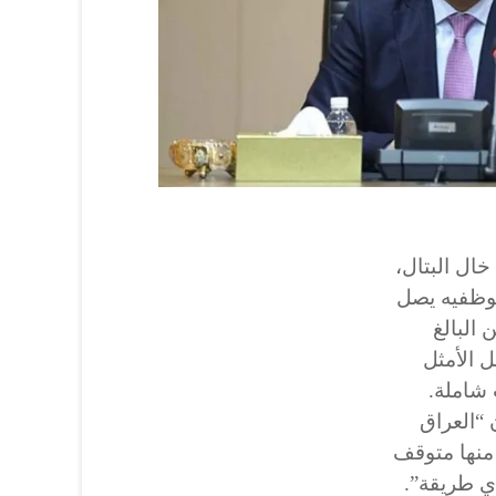
ال البتال،
وظفيه يصل
ن البالغ
 الحل الأمثل
 شاملة.
 “العراق
تلك 296 مصنعا بضمنها 104 منها متوقف
اي طريقة”.