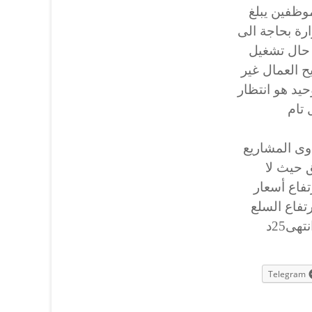
وظفين يبلغ
ارة بحاجة الى
 حال تشغيل
ح العمال غير
حيد هو انتظار
 تام
وى المشاريع
 حيث لا
فاع أسعار
رتفاع السلع
هى25د
Telegram