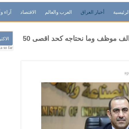
لرئيسية
أخبار العراق
العرب والعالم
الاقتصاد
آراء وأ
وزير الصناعة: الوزارة فيها 102 الف موظف وما نحتاجه كحد اقصى 50
الاكث
a so far.
ag