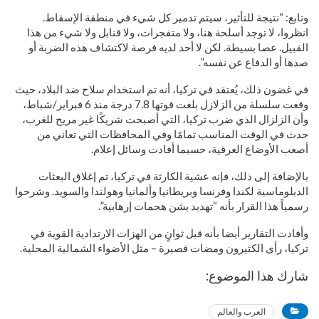
وتابع: “نتيجة للتأثير، سيتم تدمير كل شيء في منطقة الإسقاط.
انظروا، لا توجد أسلحة هنا، ولا متفجرات، ولا قنابل ولا شيء من هذا
القبيل. عصا بسيطة. لكن لا أحد لديه فرصة لاكتشاف هذه الضربة أو
صدها أو الدفاع عن نفسه”.
في غضون ذلك، يُعتقد في تركيا، أنه تم استخدام سلاح ضد البلاد، حيث
وقعت سلسلة من الزلازل بلغت قوتها 7.8 درجة منذ 6 فبراير/شباط،
وأن الزلزال الذي ضرب تركيا، التي أصبحت شريكًا غير مريح للغرب،
حدث في الوقت المناسب تمامًا وفي المحافظات التي تعاني من
أصعب الأوضاع العرقية، حسبما أفادت وسائل إعلام.
بالإضافة إلى ذلك، فإنه عشية الكارثة في تركيا، تم إغلاق البعثات
الدبلوماسية لكندا وفرنسا وبريطانيا وألمانيا وهولندا والسويد. وشرحوا
رسمياً هذا القرار بأنه “تهديد بشن هجمات إرهابية”.
وأفادت التقارير أيضا بأنه قبل ثوانٍ من الهزات الارتدادية القوية في
تركيا، رأى الكثيرون ومضات قصيرة – مثل الأضواء الشمالية المحلية.
شارك هذا الموضوع:
العرب والعالم