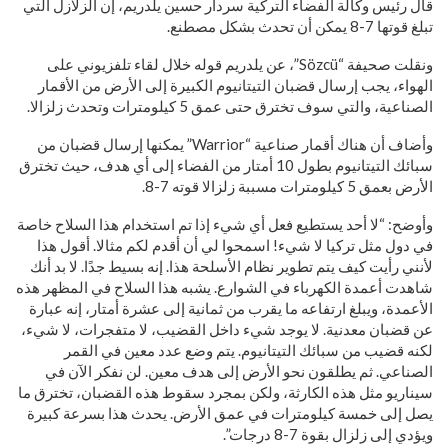
قال رئيس وكالة الفضاء التركية سردار حسين يلدريم، إن الزلازل التي
تبلغ قوتها 7-8 يمكن أن تحدث بشكل مصطنع.
ونقلت صحيفة “Sözcü”، عن يلدريم قوله خلال لقاء تلفزيوني على
الهواء، يجب إرسال قضبان التيتانيوم الكبيرة إلى الأرض من الأقمار
الصناعية، والتي سوف تخترق حتى عمق 5 كيلومترات وتحدث زلزالا.
وأضاف أن هناك أقمار صناعية “Warrior” يمكنها إرسال قضبان من
سبائك التيتانيوم بطول 10 أمتار من الفضاء إلى أي هدف، حيث تخترق
الأرض بعمق 5 كيلومترات مسببة زلزالا قوته 7-8.
وأوضح: “لا أحد يستطيع فعل أي شيء إذا تم استخدام هذا السلاح خاصة
في دول مثل تركيا لا شيء! اسمحوا لي أن أقدم لكم مثالا. أقول هذا
لأنني رأيت كيف يتم تطوير نظام الأسلحة هذا. إنه بسيط جدًا. لا بد أنك
شاهدت أعمدة الكهرباء في الشوارع. يشبه هذا السلاح في المظهر هذه
الأعمدة، ويبلغ ارتفاعه ما يقرب من ثمانية إلى عشرة أمتار، إنه عبارة
عن قضبان معدنية. لا يوجد شيء داخل القضيب، لا متفجرات، لا شيء،
لكنه قضيب من سبائك التيتانيوم. يتم وضع عدد معين في القمر
الصناعي. ثم يطلقون نحو الأرض إلى هدف معين. لن نفكر الآن في
سيناريو مثل هذه الكارثة، ولكن بمجرد سقوط هذه القضبان، تخترق ما
يصل إلى خمسة كيلومترات في عمق الأرض. يحدث هذا بسرعة كبيرة
ويؤدي إلى زلزال بقوة 7-8 درجات”.