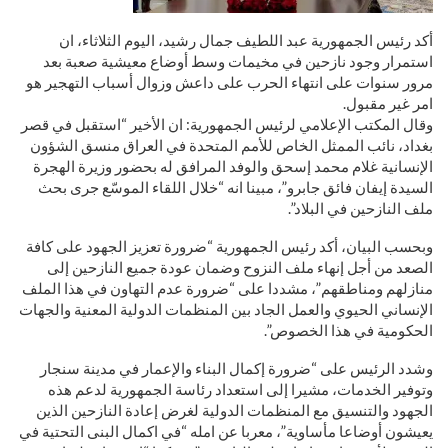
أكد رئيس الجمهورية عبد اللطيف جمال رشيد، اليوم الثلاثاء، ان
استمرار وجود نازحين في مخيمات وسط أوضاع معيشية صعبة بعد
مرور سنوات على انتهاء الحرب على داعش وزوال أسباب التهجير هو
امر غير مقبول.
وقال المكتب الإعلامي لرئيس الجمهورية: ان الأخير “استقبل في قصر
بغداد، نائب الممثل الخاص للأمم المتحدة في العراق منسق الشؤون
الإنسانية غلام محمد إسحق والوفد المرافق له بحضور وزيرة الهجرة
السيدة إيفان فائق جابرو”، مبينا انه “خلال اللقاء الموسّع جرى بحث
ملف النازحين في البلاد”.
وبحسب البيان، أكد رئيس الجمهورية “ضرورة تعزيز الجهود على كافة
الصعد من أجل إنهاء ملف النزوح وضمان عودة جميع النازحين إلى
منازلهم ومناطقهم”، مشددا على “ضرورة عدم التهاون في هذا الملف
الإنساني الحيوي والعمل الجاد بين المنظمات الدولية المعنية والجهات
الحكومية في هذا الخصوص”.
وشدد الرئيس على “ضرورة إكمال البناء والإعمار في مدينة سنجار
وتوفير الخدمات، مشيرا إلى استعداد رئاسة الجمهورية لدعم هذه
الجهود والتنسيق مع المنظمات الدولية لغرض إعادة النازحين الذين
يعيشون أوضاعا مأساوية”، معربا عن امله “في اكمال البنى التحتية في