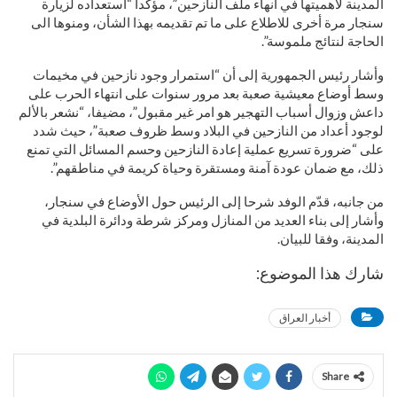
المدينة لأهميتها في انهاء ملف النازحين”، مؤكدا “استعداده لزيارة
سنجار مرة أخرى للاطلاع على ما تم تقديمه بهذا الشأن، ومنوها الى
الحاجة لنتائج ملموسة”.
وأشار رئيس الجمهورية إلى أن “استمرار وجود نازحين في مخيمات
وسط أوضاع معيشية صعبة بعد مرور سنوات على انتهاء الحرب على
داعش وزوال أسباب التهجير هو امر غير مقبول”، مضيفا، “نشعر بالألم
لوجود أعداد من النازحين في البلاد وسط ظروف صعبة”، حيث شدد
على “ضرورة تسريع عملية إعادة النازحين وحسم المسائل التي تمنع
ذلك، مع ضمان عودة آمنة ومستقرة وحياة كريمة في مناطقهم”.
من جانبه، قدّم الوفد شرحا إلى الرئيس حول الأوضاع في سنجار،
وأشار إلى بناء العديد من المنازل ومركز شرطة ودائرة البلدية في
المدينة، وفقا للبيان.
شارك هذا الموضوع:
أخبار العراق
Share