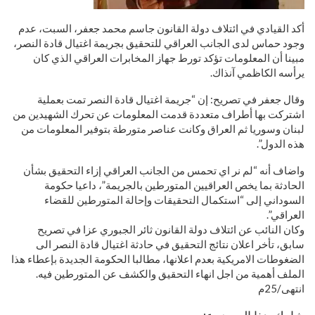
أكد القيادي في ائتلاف دولة القانون جاسم محمد جعفر، السبت، عدم
وجود حماس لدى الجانب العراقي للتحقيق بجريمة اغتيال قادة النصر،
مبينا أن المعلومات تؤكد تورط جهاز المخابرات العراقي الذي كان
يرأسه الكاظمي آنذاك.
وقال جعفر في تصريح: إن “جريمة اغتيال قادة النصر تمت بعملية
اشتركت بها أطراف متعددة قدمت المعلومات عن تحرك الشهيدين من
لبنان وسوريا ثم العراق وكانت عناصر متورطة بتوفير المعلومات من
هذه الدول”.
واضاف أنه “لم نر اي تحمس من الجانب العراقي إزاء التحقيق بشأن
الحادثة بما يخص العراقيين المتورطين بالجريمة”، داعيا حكومة
السوداني إلى “استكمال التحقيقات وإحالة المتورطين للقضاء
العراقي”.
وكان النائب عن ائتلاف دولة القانون ثائر الجبوري عزا في تصريح
سابق، تأخر اعلان نتائج التحقيق في حادثة اغتيال قادة النصر الى
الضغوطات الامريكية بعدم اعلانها، مطالبا الحكومة الجديدة بإعطاء هذا
الملف أهمية من اجل انهاء التحقيق والكشف عن المتورطين فيه.
انتهى/25م