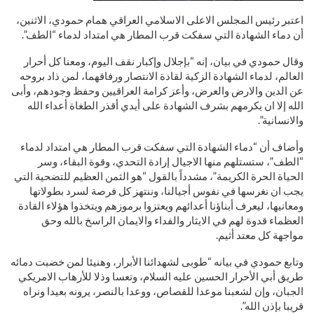
اعتبر رئيس المجلس الاعلى الاسلامي العراقي همام حمودي، الاثنين،
أن دماء الشهادة التي سفكت قرب المطار هي امتداد لدماء “الطف”.
وقال حمودي في بيان، إنه “بإجلال وإكبار نقف اليوم، ومعنا كل أحرار
العالم، لدماء الشهادة الزكية لقادة الانتصار ورفاقهما، لمن ذاد بروحه
عن الدين والارض والعرض، وأعز كرامة العراقيين وحفظ وجودهم، وأبى
الله إلا ان يكرمهم بشرف الشهادة على أيدي أقذر الطغاة أعداء الله
والانسانية”.
وأضاف أن “دماء الشهادة التي سفكت قرب المطار هي امتداد لدماء
“الطف”، ستستلهم منها الاجيال إرادة التحدي، وقوة البقاء، وسر
الحياة الحرة الكريمة”، مشدداً بالقول “هو الثمن العظيم للتضحية التي
يجب ان نغرسها في نفوس أجيالنا، وننتهز كل فرصة لسرد بطولاتها
ومعانيها، ليعرف أبناؤنا أعدائهم ويعتزوا برموزهم ويتخذوا هؤلاء القادة
العظماء قدوة لهم في الايثار والفداء والايمان الراسخ بالله وحق
مواجهة كل معتد أثيم.
وتابع حمودي في بيانه “طوبى لشهدائنا الأبرار، وهنيئا لمن خضبت دمائه
طريق أبي الأحرار الحسين عليه السلام، وتعسا وذلا للأرهاب الامريكي
الجبان، وإن لشعبنا موعدا للقصاص، ووعدا بالنصر، يرونه بعيدا ونراه
قريبا بإذن الله”.