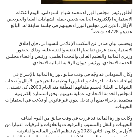
أطلق رئيس مجلس الوزراء محمد شياع السوداني، اليوم الثلاثاء،
الاستمارة الإلكترونية الخاصة بتعيين حملة الشهادات العليا والخريجين
الأوائل، الذين قرر مجلس الوزراء تعيينهم في جلسة سابقة له، البالغ
عددهم 74728 شخصاً.
وبحسب بيان صادر عن المكتب الإعلامي للسوداني، فإن إطلاق
الاستمارة بعد عرض تفاصيلها التقنية والفنية عليه، وذلك بحضور
وزيري المالية والتعليم العالي والبحث العلمي، ورئيس وأعضاء مجلس
الخدمة الاتحادي، ورئيس ديوان الرقابة المالية الاتحادي.
وكان السوداني قد وجّه في وقت سابق، وزارة المالية بالإسراع في
إنهاء استحداث الدرجات والعناوين الوظيفية للخريجين الأوائل وأصحاب
الشهادات العليا؛ لحسم ملفاتهم المعلّقة منذ العام 2003، كي تتسنى،
لمجلس الخدمة الاتحادي، عملية تعيينهم، وفق استمارة إلكترونية
معتمدة، بإجراء يمنع أي تدخل يدوي غير قانوني أو تلاعب في استمارات
التعيينات.
وكانت وزارة المالية قد قررت في وقت سابق من اليوم ايقاف
التعيينات والنقل والتنسيب والترفيعات والعلاوات والترقيات اعتبارا من
الأول من كانون الثاني 2023 وان تنظيم الأمور المالية والقانونية