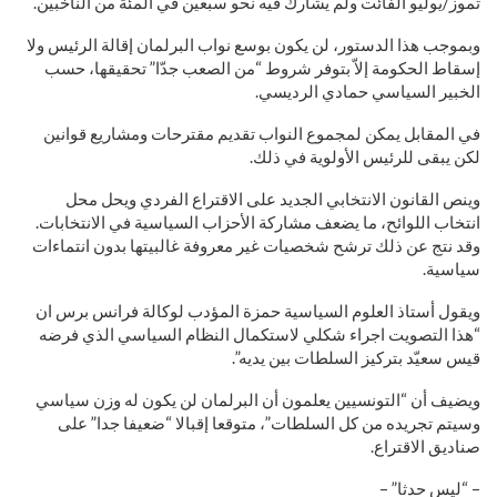
تموز/يوليو الفائت ولم يشارك فيه نحو سبعين في المئة من الناخبين.
وبموجب هذا الدستور، لن يكون بوسع نواب البرلمان إقالة الرئيس ولا
إسقاط الحكومة إلاّ بتوفر شروط “من الصعب جدّا” تحقيقها، حسب
الخبير السياسي حمادي الرديسي.
في المقابل يمكن لمجموع النواب تقديم مقترحات ومشاريع قوانين
لكن يبقى للرئيس الأولوية في ذلك.
وينص القانون الانتخابي الجديد على الاقتراع الفردي ويحل محل
انتخاب اللوائح، ما يضعف مشاركة الأحزاب السياسية في الانتخابات.
وقد نتج عن ذلك ترشح شخصيات غير معروفة غالبيتها بدون انتماءات
سياسية.
ويقول أستاذ العلوم السياسية حمزة المؤدب لوكالة فرانس برس ان
“هذا التصويت اجراء شكلي لاستكمال النظام السياسي الذي فرضه
قيس سعيّد بتركيز السلطات بين يديه”.
ويضيف أن “التونسيين يعلمون أن البرلمان لن يكون له وزن سياسي
وسيتم تجريده من كل السلطات”، متوقعا إقبالا “ضعيفا جدا” على
صناديق الاقتراع.
– “ليس حدثا” –