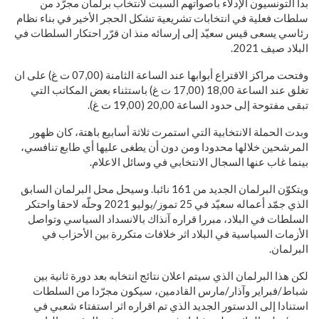
بدأ التونسيون الإدلاء بأصواتهم السبت لانتخاب برلمان مجرّد من
سلطات فعلية في انتخابات تشريعية تشكل الحجر الأخير في بناء نظام
رئاسي يسعى قيس سعيّد إلى إرسائه منذ ان قرّر احتكار السلطات في
البلاد صيف 2021.
وفتحت مراكز الاقتراع أبوابها عند الساعة الثامنة (07,00 ت غ) على ان
تغلق عند الساعة 18,00 (17,00 ت غ) باستثناء بعض المكاتب التي
تبقى مفتوحة إلى حدود الساعة 20,00 (19,00 ت غ).
وبدت الحملة الانتخابية التي استمرت ثلاثة أسابيع باهتة، كان ظهور
المرشحين خلالها محدودا ومن دون أن يطغى عليها أي طابع تنافسي،
بينما غاب عنها السجال الانتخابي في وسائل الاعلام.
ويتكوّن البرلمان الجديد من 161 نائبا. وسيحل محل البرلمان السابق
الذي جمّد أعماله سعيّد في 25 تموز/يوليو 2021 وحلّه لاحقا واحتكر
السلطات في البلاد، مبررا قراره آنذاك بالانسداد السياسي وتواصل
الأزمات السياسية في البلاد اثر خلافات متكررة بين الأحزاب في
البرلمان.
لكن هذا البرلمان الذي سيتم اعلان نتائج انتخابه بعد دورة ثانية بين
شباط/فبراير وآذار/مارس القادمين، سيكون مجرّدا من السلطات
استنادا إلى الدستور الجديد الذي تم اقراره اثر استفتاء شعبي في