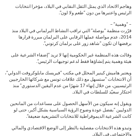
وهاجم الاتحاد الذي يمثل الثقل النقابي في البلاد، مؤخرا انتخابات
الرئيس واعتبرها من دون “طعم ولا لون”.
– “وهمية” –
قرّرت منظمة “بوصلة” التي تراقب النشاط البرلماني في البلاد منذ
2014، عدم مواصلة عملها الرقابي على البرلمان مبررة قرارها
برفضها ان تكون “شاهد زور على برلمان كرتوني”.
وقالت هذه المنظمة غير الحكومية إنها لا تريد “إضفاء الشرعية على
هيئة وهمية يتم إنشاؤها فقط لدعم توجيهات الرئيس”.
ويعتبر هاميش كينير المحلل في مكتب “فيريسك مابلوكروفت الدولي”،
أن الانتخابات “ستسهل مع ذلك علاقات تونس مع شركائها الخارجيين
الرئيسيين، من خلال إنهاء 17 شهرًا من عدم اليقين الدستوري” منذ
احتكار سعيّد للسلطات في البلاد.
ويقول إنه سيكون من الأسهل الحصول على مساعدات من المانحين
الدوليين “بفضل عودة وضوح الرؤية السياسية بشكل أكبر، حتى لو
كانت الشرعية الديموقراطية للانتخابات التشريعية ضعيفة”.
وتبدو هذه الانتخابات مفصلية بالنظر إلى الوضع الاقتصادي والمالي
والاجتماعي في البلاد.