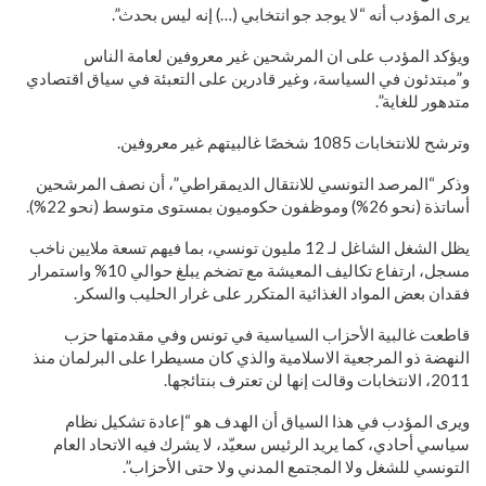
يرى المؤدب أنه “لا يوجد جو انتخابي (…) إنه ليس بحدث”.
ويؤكد المؤدب على ان المرشحين غير معروفين لعامة الناس
و”مبتدئون في السياسة، وغير قادرين على التعبئة في سياق اقتصادي
متدهور للغاية”.
وترشح للانتخابات 1085 شخصًا غالبيتهم غير معروفين.
وذكر “المرصد التونسي للانتقال الديمقراطي”، أن نصف المرشحين
أساتذة (نحو 26%) وموظفون حكوميون بمستوى متوسط (نحو 22%).
يظل الشغل الشاغل لـ 12 مليون تونسي، بما فيهم تسعة ملايين ناخب
مسجل، ارتفاع تكاليف المعيشة مع تضخم يبلغ حوالي 10% واستمرار
فقدان بعض المواد الغذائية المتكرر على غرار الحليب والسكر.
قاطعت غالبية الأحزاب السياسية في تونس وفي مقدمتها حزب
النهضة ذو المرجعية الاسلامية والذي كان مسيطرا على البرلمان منذ
2011، الانتخابات وقالت إنها لن تعترف بنتائجها.
ويرى المؤدب في هذا السياق أن الهدف هو “إعادة تشكيل نظام
سياسي أحادي، كما يريد الرئيس سعيّد، لا يشرك فيه الاتحاد العام
التونسي للشغل ولا المجتمع المدني ولا حتى الأحزاب”.