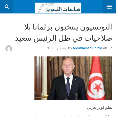
التونسيون ينتخبون برلمانا بلا
صلاحيات في ظل الرئيس سعيد
on 17 ديسمبر، 2022
Moahmmad Editor
By
بقلم كوثر لعربي