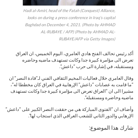
Hadi al-Amiri, head of the Fatah (Conquest) Alliance,
looks on during a press conference in Iraq’s capital
Baghdad on December 4, 2021. (Photo by AHMAD
AL-RUBAYE / AFP) (Photo by AHMAD AL-
RUBAYE/AFP via Getty Images)
أكد رئيس تحالف الفتح هادي العامري، اليوم الخميس، ان العراق
تعرض الى مؤامرة كبيرة جدا وكانت تستهدف ماضيه وحاضره
ومستقبله، في إشارة الى حرب “داعش”.
وقال العامري خلال فعاليات المخيم الثقافي الفني لـ”قادة النصر” ان
“ما قامت به عصابات “داعش” الإرهابية في العراق كان مخططا له”،
مشيرا الى ان “العراق تعرض الى مؤامرة كبيرة جدا وكانت تستهدف
ماضيه وحاضره ومستقبله”.
وأضاف ان “الفتوى المباركة هي من حققت النصر الكبير على “داعش”
الإرهابي والدور الثاني للشعب العراقي الذي استجاب لها”.
شارك هذا الموضوع: