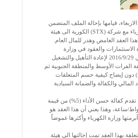
لاربعاء، قيامها بإحالة الملف المتضمن
معلومات حول تعاقد وزارة الكهرباء مع شركة (STX) الكورية الى هيئة
ا العقد الغامض وهدر للمال العام.
الاستثمارات والعقود في وزارة
الكهرباء أبرمت العقد رقم 40 في 2016/9/29 لإعادة التأهيل والتشغيل
 الفرات الأوسط والمنطقة الجنوبية ثم
لة) دون إيضاح كيفية حسم المتعلقات
ة (STX) والاعتماد المالي والكفالة والضمانة السيادية
واضافت أن “الشركة الكورية لم تقدم كفالة حسن الأداء (‎%‎5) من قيمة
واط/ساعة، وهذا يعني أن هذا العقد هو
رمتها وزارة الكهرباء وأكثرها غموضاً
لقة بهذا العقد تمت إحالتها الى هيئة