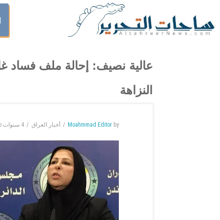
ا
عالية نصيف: إحالة ملف فساد غا
النزاهة
by
Moahmmad Editor
أخبار العراق
4 سنوات
o