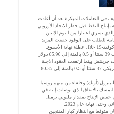
 في التعاملات المبكرة بعد أن أعادت
 بإنتاج النفط قبل حظر الاتحاد الأوروبي
ي يسري اعتبارا من اليوم الإثنين.
بية للطلب على الوقود خففت المزيد
ة الأسبوع.
وارتفعت العقود الآجلة لخام برنت 39 سنتا أو 0.5 بالمئة إلى 85.96 دولار
د الساعة 2309 بتوقيت جرينتش بينما ارتفعت العقود الآجلة
لخام غرب تكساس الوسيط الأمريكي 37 سنتا أو 0.5 بالمئة إلى 80.35
بترول (أوبك) وحلفاء من بينهم روسيا
لتمسك بالاتفاق الذي توصلت إليه في
 خفض الإنتاج بمقدار مليوني برميل
 وحتى نهاية عام 2023.
 متوقعا مع انتظار كبار المنتجين