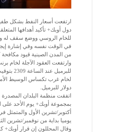
ارتفعت أسعار النفط بشكل طفيف
دول أوبك+ تأكيد أهدافها المتعلقة
للخام الروسي ووضع سقف له والذ
في الوقت نفسه وفي إشارة إيجا
من المدن الصينية قيود مكافحة كوفيد-19 خلال عطلة نهاي
للبرميل عن
دولار للبرميل.
اتفقت منظمة البلدان المصدرة لل
بمجموعة أوبك+ يوم الأحد على ا
أكتوبر/تشرين الأول والمتمثل في
يوميا بداية من نوفمبر/تشرين الثاني
وقال المحللون إن قرار أوبك+ كان