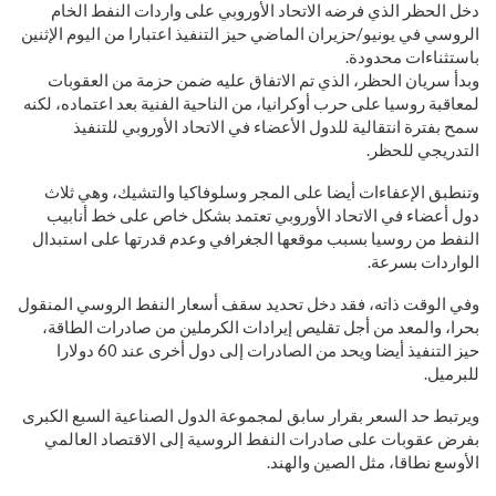
دخل الحظر الذي فرضه الاتحاد الأوروبي على واردات النفط الخام
الروسي في يونيو/حزيران الماضي حيز التنفيذ اعتبارا من اليوم الإثنين
باستثناءات محدودة.
وبدأ سريان الحظر، الذي تم الاتفاق عليه ضمن حزمة من العقوبات
لمعاقبة روسيا على حرب أوكرانيا، من الناحية الفنية بعد اعتماده، لكنه
سمح بفترة انتقالية للدول الأعضاء في الاتحاد الأوروبي للتنفيذ
التدريجي للحظر.
وتنطبق الإعفاءات أيضا على المجر وسلوفاكيا والتشيك، وهي ثلاث
دول أعضاء في الاتحاد الأوروبي تعتمد بشكل خاص على خط أنابيب
النفط من روسيا بسبب موقعها الجغرافي وعدم قدرتها على استبدال
الواردات بسرعة.
وفي الوقت ذاته، فقد دخل تحديد سقف أسعار النفط الروسي المنقول
بحرا، والمعد من أجل تقليص إيرادات الكرملين من صادرات الطاقة،
حيز التنفيذ أيضا ويحد من الصادرات إلى دول أخرى عند 60 دولارا
للبرميل.
ويرتبط حد السعر بقرار سابق لمجموعة الدول الصناعية السبع الكبرى
بفرض عقوبات على صادرات النفط الروسية إلى الاقتصاد العالمي
الأوسع نطاقا، مثل الصين والهند.