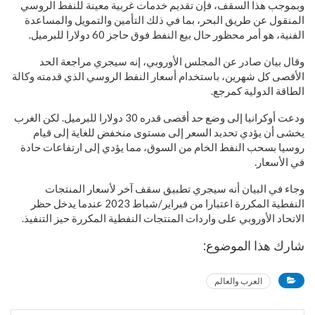
وبموجب هذا السقف، فإن تقديم خدمات غربية معينة للنفط الروسي
المنقول عن طريق البحر، بما في ذلك التأمين والتمويل والمساعدة
الفنية، هو أمر محظور حال بيع النفط فوق حاجز 60 دولارا للبرميل.
وقال بيان صادر عن المجلس الأوروبي، إنه سيجري مراجعة الحد
الأقصى كل شهرين، باستخدام أسعار النفط الروسي الذي قدمته وكالة
الطاقة الدولية كمرجع.
ودعت أوكرانيا إلى وضع حد أقصى قدره 30 دولارا للبرميل. لكن الغرب
يخشى أن يؤدي تحديد السعر إلى مستوى منخفض للغاية إلى قيام
روسيا بسحب النفط الخام من السوق، مما يؤدي إلى ارتفاعات حادة
في الأسعار.
وجاء في البيان أنه سيجري تطبيق سقف آخر لأسعار المنتجات
النفطية المكررة اعتبارا من فبراير/شباط 2023 عندما يدخل حظر
الاتحاد الأوروبي على واردات المنتجات النفطية المكررة حيز التنفيذ.
شارك هذا الموضوع:
العرب والعالم