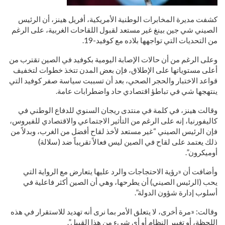
كشفت مديرة المخابرات الوطنية الأمريكية، أفريل هينز، أن الرئيس
الصيني شي جين بينغ غير مستعد لقبول اللقاحات الغربية، على الرغم
من التحديات التي تواجهها بلاده مع كوفيد-19.
وعلى الرغم من أن حالات الإصابة اليومية بكوفيد في الصين تقترب من
أعلى مستوياتها على الإطلاق، فإن بعض المدن تتخذ خطوات لتخفيف
قواعد الاختبار والحجر الصحي، بعد أن تسببت سياسة صفر كوفيد التي
ينتهجها شي في تباطؤ اقتصادي حاد واضطرابات عامة.
وقالت هينز، في كلمة في منتدى ريجان السنوي للدفاع الوطني في
كاليفورنيا، إنه على الرغم من التأثير الاجتماعي والاقتصادي للفيروس،
فإن الرئيس الصيني “غير مستعد لأخذ لقاح أفضل من الغرب، وبدلاً من
ذلك يعتمد على لقاح في الصين ليس فعالاً تقريباً ضد (سلالة)
أوميكرون”.
وأضافت أن «رؤية الاحتجاجات والرد عليها يتعارض مع الرواية التي
يحب (الرئيس الصيني) أن يطرحها، وهي أن الصين أكثر فاعلية في
أسلوب إدارة شؤون الدولة”.
وقالت: «مرة أخرى، لا يتعلق الأمر بما نرى أنه تهديد للاستقرار في هذه
اللحظة، أو تغيير النظام أو أي شيء من هذا القبيل”.