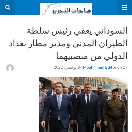
السوداني يعفي رئيس سلطة
الطيران المدني ومدير مطار بغداد
الدولي من منصبيهما
on 17 نوفمبر، 2022
Moahmmad Editor
By