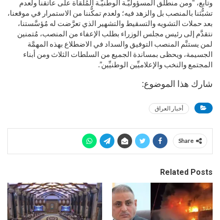
وتابع، “ومن منطلق المسؤوليَّـة الوطنيَّـة المُلقاة على عاتقنا ولعدم
تشبُّثنا بالمنصب بل والزهد فيه؛ ولعدم تمكُّننا من الاستمرار في موقعنا،
بعد حملات التشويه والتسقيط والتشهير الذي تعرَّضت له مُؤسَّستنا،
نتقدَّم إلى رئيس مجلس الوزراء بطلب الإعفاء من المنصب، مُتمنين
لمن يستنَّم المنصب التوفيق والسداد في الاضطلاع بهذه المهمَّة
الجسيمة، ويحظى بمساندة الجميع من السلطات الثلاث ومن أبناء
المجتمع والنخب والإعلاميِّين الوطنيِّين”.
شارك هذا الموضوع:
أخبار العراق
Share
Related Posts