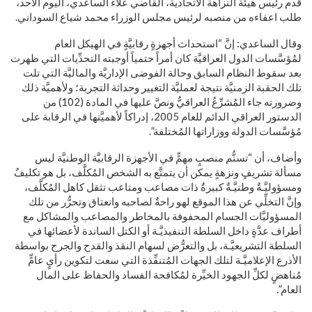
قدم رئيس هيئة النزاهة الاتحادية، القاضي علاء الساعدي، اليوم الأحد،
طلب اعفاءه من منصبه لرئيس مجلس الوزراء محمد شياع السوداني.
وقال الساعدي: إنَّ “استحداث أجهزةٍ رقابيَّةٍ في الهيكل العام
لمُؤسَّسات الدول العراقيَّة كان أمراً حتمياً أوجبته التحدِّيات التي ظهرت
بعد سقوط النظام السابق وحالة الفوضى الإداريَّة والماليَّة التي تلت
تلك الحقبة الزمنيَّة نتيجة لعمليَّة التغيير وحداثة التجربة؛ ولأهميَّة ذلك
وضرورته جاء المُشرِّعُ العراقيُّ ونصَّ عليها في المادة (102) من
الدستور العراقي الدائم للعام 2005، إدراكاً لأهميَّتها في الرقابة على
مُؤسَّسات الدولة ووزاراتها المُختلفة”.
وأضاف، أن “تسنُّم منصبٍ مهمٍّ في الأجهزة الرقابيَّة الوطنيَّة ليس
مسألة تشريفٍ ونزهةٍ يمكن أن يتمتَّع به الشخص المُكلَّف، بل هو تكليفٌ
ومسؤوليَّـةٌ وطنيَّـةٌ كبيرةٌ ذات مصاعب ومتاعب تثقل كاهل المُكلَّف،
وإنَّ التخلِّي عن هذا الموقع لهو راحةٌ لصاحبه وانعتاق وتحرُّر من تلك
المسؤوليَّات الجسام المحفوفة بالمخاطر والمصاعب والمشاكل مع
أطراف عدَّةٍ داخل السلطة التنفيذيَّـة أو الكتل الساندة لأعضائها في
السلطة التشريعيَّـة، بل والتعرُّض لسهام النقذ والقدح والجرح بواسطة
الأذرع الإعلاميَّـة لتلك الجهات المُتنفِّذة التي سعت لتكوين رأيٍ عامٍّ
مُناهضٍ لكلِّ الجهود الخيِّرة لمُكافحة الفساد والحفاظ على المال
العام”.