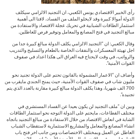
رأى الخبير الاقتصادي يونس الكعبي، ان التجنيد الالزامي سيكلف
الدولة أموالا كبيرة وقد لايخلو الملف من الفساد، لافتا الى أهمية
استثمار الطاقات الشبابية في تحريك عجلة الاقتصاد والاستفادة من
مبالغ التجنيد في فتح المصانع والمعامل وتوفير فرص للعاطلين.
وقال الكعبي: ان “التجنيد الالزامي يكلف الدولة مبالغ كبيرة جدا من
اجل تهيئة المعسكرات والنفقات الخاصة بالطعام والتسليح والتدريب
والرواتب، في وقت لايحتاج فيه العراق الى هكذا اعداد في صفوف
القوات الأمنية”.
وأضاف ان “الاعمار المشمولة بالقانون تحتم على الدولة تجنيد نحو
مليون شاب في صفوف القوات الأمنية، حيث يمنح الجندي مايقرب من
700 الف شهريا، وهذا يكلف الدولة مبالغ كبيرة مقارنة بالعدد الذي يتم
تجنيده”.
وبين ان “ملف التجنيد لن يكون بعيدا عن الفساد المستشري في
مختلف القطاعات، مايحتم على الدولة التوجه نحو استثمار الطاقات
الشابة في انعاش الاقتصاد من خلال الاستفادة من مبالغ التجنيد باتجاه
انشاء المصانع والمعامل والمشاريع الاستثمارية لاستقطاب الشباب
العاطل عن العمل وبمختلف الاختصاصات ومن جانب اخر فتح باب
التطوع لمن يرغب بالانضمام الى الأجهزة الأمنية”. انتهى 25ن