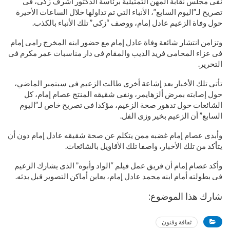
نفى مجلس نقابة المهن التمثيلية برئاسة الدكتور أشرف زكى، فى
تصريح لـ”اليوم السابع”، الأنباء التي تم تداولها خلال الساعات الأخيرة
حول وفاة الزعيم عادل إمام، ووصف “زكى” تلك الأنباء بالكذب.
وتزامن انتشار شائعة وفاة عادل إمام مع حضور ابنه المخرج رامى إمام
فى عزاء المحامى فريد الديب والمقام فى دار مناسبات عمر مكرم فى
التحرير.
تأتى تلك الأخبار بعد إشاعة أخرى طالت الزعيم فى سبتمبر الماضي،
حول إصابته بمرض ألزهايمر، ونفى شقيقه المنتج عصام إمام، كل
الشائعات حول تدهور صحة الزعيم، مؤكدا فى تصريح خاص لـ”اليوم
السابع” أن الزعيم بخير وزى الفل.
وأبدى عصام إمام غضبه ممن يتكلم عن صحة شقيقه عادل إمام دون أن
يتأكد من تلك الأخبار، واصفا تلك الأقاويل بالشائعات.
وأكد عصام إمام أن فريق عمل فيلم “الواد وأبوه” الذى يشارك الزعيم
فى بطولته أمام ابنه محمد عادل إمام، يعاين أماكن التصوير قبل بدئه.
شارك هذا الموضوع:
ثقافة وفنون