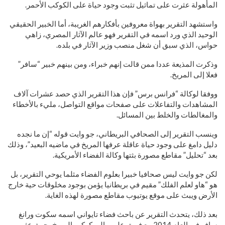
المأهولة عثرت على تماثيل تثبت وجود حياة على الكوكب الأحمر.
واستشهد التقرير بهواة معروفين بأفكارهم الغريبة، أما الخبير الحقيقي
الوحيد الذي ورد اسمه في التقرير فهو عالم الآثار المصري، زاهي
حواس، الذي سبق أن شغل منصب وزير الآثار في بلده.
وذكرت المذيعة عددا ممن قالت إنهم خبراء، ومن بينهم خبير “سافر”
فعلا إلى المريخ.
ووفقا لوكالة “فرانس برس” فإن هذا التقرير الذي حصد عشرات آلاف
المشاهدات والتفاعلات على صفحات مواقع التواصل، مليء بالأخطاء
والمغالطات والخلط بين المسائل.
وينسب التقرير إلى الصحافي البريطاني، جو وايت قوله “إن ما نجده
دليل دامغ على وجود حياة عاقلة عرفها المريخ في ماضيه البعيد”، وذلك
بعد “تحليل” مقاطع مصورة بثتها وكالة الفضاء الأمريكية.
لكن جو وايت ليس صحافيا خبيرا بعلوم الفضاء مثلما يوحي التقرير، بل
هو “هاو لعلم الفلك” مقيم في بريطانيا يؤمن بوجود مخلوقات حية خارج
الأرض ويبث على موقع يوتيوب مقاطع مصورة لهذه الغاية.
بعد ذلك، يتحدث التقرير عن باحث فضاء تايواني اسمه سكوت ورانغ
سافر في العام 2014 مع فريق علمي إلى كوكب المريخ، حيث عثر