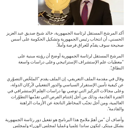
أكد المرشح المستقل لرئاسة الجمهورية، خالد شيخ صديق عبد العزيز
الحسني، أن انتخاب رئيس الجمهورية وتشكيل الحكومة على أسس
صحيحة سوف يقدّم للعراق فرصة وأملاً.
المرشح المستقل لرئاسة الجمهورية أوضح أن رؤيته مبنية على
“معطيات علم الإستشراف الإستراتيجي وعلى دراسات واسعة
النطاق”.
وقال في مقدمة الملف التعريفي، إن الملف يقدم “الملخّص التصوّري
عن كيفية تأمين الإستقرار السياسي والدور التفعيلي لأركان الدولة،
وعلى مجالات التركيز التي توصي بها دراسات العِلم الإستشرافي في
الفترة القادمة، وذلك من أجل إغتنام الفرص التي تقدّمها التطوّرات
العالمية، ومن أجل تجنّب المخاطر الناتجة عن الأزمات الراهنة
والقادمة”.
وأضاف أن “من أهمّ ملامح هذا البرنامج هو تفعيل دور رئاسة الجمهورية
بشكل مبتكر، لتكون ساندا عِلميا وعَمليا لمجلس الوزراء ولمجلس