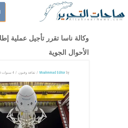
ا
الأحوال الجوية
by
Moahmmad Editor
ثقافة وفنون
4 سنوات
o