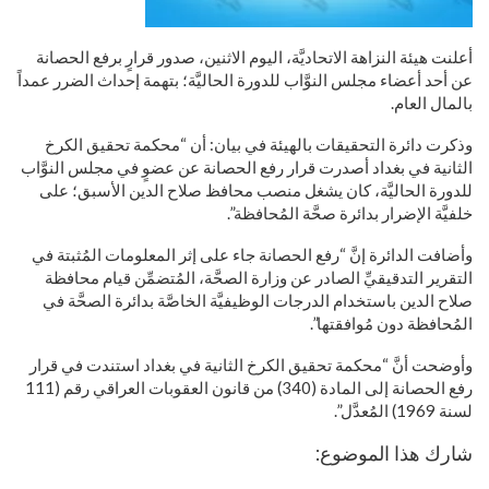
أعلنت هيئة النزاهة الاتحاديَّة، اليوم الاثنين، صدور قرارٍ برفع الحصانة
عن أحد أعضاء مجلس النوَّاب للدورة الحاليَّة؛ بتهمة إحداث الضرر عمداً
بالمال العام.
وذكرت دائرة التحقيقات بالهيئة في بيان: أن “محكمة تحقيق الكرخ
الثانية في بغداد أصدرت قرار رفع الحصانة عن عضوٍ في مجلس النوَّاب
للدورة الحاليَّة، كان يشغل منصب محافظ صلاح الدين الأسبق؛ على
خلفيَّة الإضرار بدائرة صحَّة المُحافظة”.
وأضافت الدائرة إنَّ “رفع الحصانة جاء على إثر المعلومات المُثبتة في
التقرير التدقيقيِّ الصادر عن وزارة الصحَّة، المُتضمِّن قيام محافظة
صلاح الدين باستخدام الدرجات الوظيفيَّة الخاصَّة بدائرة الصحَّة في
المُحافظة دون مُوافقتها”.
وأوضحت أنَّ “محكمة تحقيق الكرخ الثانية في بغداد استندت في قرار
رفع الحصانة إلى المادة (340) من قانون العقوبات العراقي رقم (111
لسنة 1969) المُعدَّل”.
شارك هذا الموضوع: