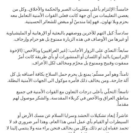
خامساً: الإلتزام بأعلى مستويات الصبر والحكمة والأخلاق.. وكل من
يعصي التعليمات من أي جهة كانت فعلى القوات الأمنية التعامل معه
بحزم وبلا تهاون.. فهو إمَا مندسّ أو مبغض للشعائر الحسينية.
سادساً: كيل التهم للآخرين ووصفهم بالبعثية أو الإرهابية أو المليشياوية
أو غيرها من الأوصاف في هذه الزيارة ممنوع بل هو حرام وإرجاف.
سابعاً: التعدّي على الزوار الأجانب: (غير العراقيين) وبالأخص: (الإخوة
الإيرانيين) باليد أو اللسان أو المنشورات أو بأي طريقة كانت أمرٌ
ممقوت وقبيح وممنوع بل محرّم ومخالف لكل الأعراف.
ثامناً: وهو أمر مسلّم: يمنع بل يحرم حمل السلاح بكافة أصنافه بل كل
آلة جارحة.. ومن يخالف ذلك فأمره موكول الى الجهات الأمنية البطلة.
تاسعاً: التحلّي بأعلى درجات التعاون مع القوات الأمنية في جميع
مناطق العراق وبالأخص في كربلاء المقدسة.. والشكر موصول لهم
مقدماً.
عاشراً: إبعاد تشكيلات الحشد وسرايا السلام عن مسك الأرض أو
السيطرات أو القيام بأي عمل أمني هذا العام.. وهذا أمر ضروري قد لا
تحمد عقباه إن تم ذلك. وكل من يخالف فنحن براء منه ولا ينتمي إلينا لا