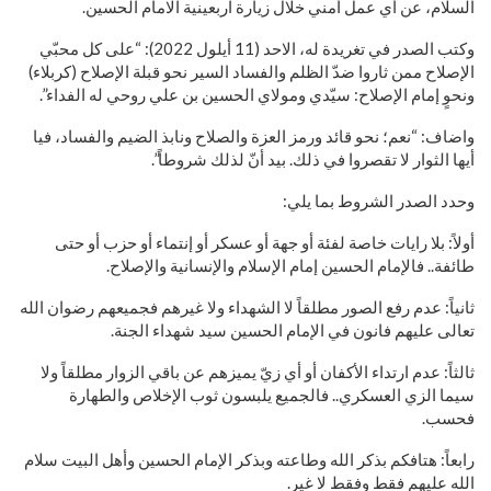
السلام، عن أي عمل أمني خلال زيارة اربعينية الامام الحسين.
وكتب الصدر في تغريدة له، الاحد (11 أيلول 2022): “على كل محبّي
الإصلاح ممن ثاروا ضدّ الظلم والفساد السير نحو قبلة الإصلاح (كربلاء)
ونحوٍ إمام الإصلاح: سيّدي ومولاي الحسين بن علي روحي له الفداء”.
واضاف: “نعم؛ نحو قائد ورمز العزة والصلاح ونابذ الضيم والفساد، فيا
أيها الثوار لا تقصروا في ذلك. بيد أنّ لذلك شروطاً”.
وحدد الصدر الشروط بما يلي:
أولاً: بلا رايات خاصة لفئة أو جهة أو عسكر أو إنتماء أو حزب أو حتى
طائفة.. فالإمام الحسين إمام الإسلام والإنسانية والإصلاح.
ثانياً: عدم رفع الصور مطلقاً لا الشهداء ولا غيرهم فجميعهم رضوان الله
تعالى عليهم فانون في الإمام الحسين سيد شهداء الجنة.
ثالثاً: عدم ارتداء الأكفان أو أي زيّ يميزهم عن باقي الزوار مطلقاً ولا
سيما الزي العسكري.. فالجميع يلبسون ثوب الإخلاص والطهارة
فحسب.
رابعاً: هتافكم بذكر الله وطاعته وبذكر الإمام الحسين وأهل البيت سلام
الله عليهم فقط وفقط لا غير.