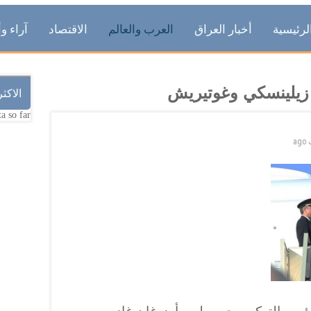
لرئيسية
أخبار العراق
العرب والعالم
الاقتصاد
آراء وأ
اء زيلينسكي وغوتيريش
الاكث
a so far.
ago