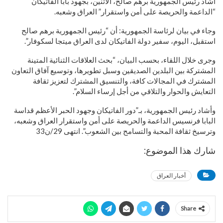
أشاد رئيس الجمهورية برهم صالح، الاثنين، بجهود بابا الفاتيكان
“الداعمة والحريصة على أمن واستقرار” العراق وشعبه.
وجاء في بيان لرئاسة الجمهورية: أن “رئيس الجمهورية برهم صالح
استقبل، اليوم، سفير دولة الفاتيكان لدى العراق ميتجا لسكوفار”.
وجرى خلال اللقاء، بحسب البيان، “بحث العلاقات الثنائية المتينة
المشتركة بين البلدين الصديقين وسبل تطويرها، وتوسيع آفاق التعاون
المشترك في المجالات كافة، والتنسيق المشترك لتعزيز ثقافة
التعايش والحوار والتلاقي من أجل إرساء السلام”.
وأشاد رئيس الجمهورية، بـ”دور الفاتيكان وجهود الحبر الأعظم قداسة
البابا فرنسيس الداعمة والحريصة على أمن واستقرار العراق وشعبه،
وترسيخ ثقافة المحبة والتسامح بين الشعوب”. انتهى 29/ن33
شارك هذا الموضوع:
أخبار العراق
Share