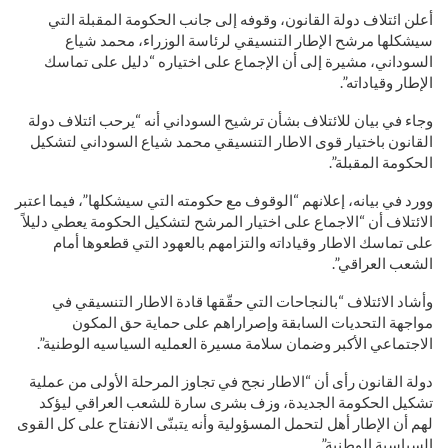
أعلن ائتلاف دولة القانون، وقوفه إلى جانب الحكومة المقبلة التي
سيشكلها مرشح الإطار التنسيقي لرئاسة الوزراء، محمد شياع
السوداني، مشيرة إلى أن الإجماع على اختياره “دليل على تماسك
الإطار وقياداته”.
وجاء في بيان للائتلاف بشأن ترشيح السوداني أنه “يرحب ائتلاف دولة
القانون باختيار قوى الاطار التنسيقي محمد شياع السوداني لتشكيل
الحكومة المقبلة”.
وورد في بيانه، إعلانهم “الوقوف مع حكومته التي سيشكلها”، فيما اعتبر
الائتلاف أن “الاجماع على اختيار المرشح لتشكيل الحكومة يعطي دليلاً
على تماسك الاطار وقياداته والتزامهم بالعهود التي قطعوها أمام
الشعب العراقي”.
وأشاد الائتلاف “بالنجاحات التي حقّقها قادة الاطار التنسيقي في
مواجهة التحديات السابقة وإصراراهم على حماية حق المكون
الاجتماعي الأكبر وضمان سلامة مسيرة العمليه السياسيه الوطنية”.
دولة القانون رأى أن “الاطار نجح في تجاوز المرحلة الأولى من عملية
تشكيل الحكومة الجديدة، وزف بشرى سارة للشعب العراقي ليؤكد
لهم أن الإطار أهل لتحمل المسؤولية وأنه يتبنّى الانفتاح على كل القوى
السياسية الوطنية”.