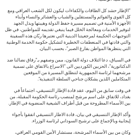
“الإطار حشد كل الطاقات والكفاءات ليكون لكل الشعب العراقي ومع
كل القوى والقوائم والمستقلين والشباب والعشائر والنساء وأبناء
الأجهزة الأمنية في تصميم مسيرة حفظ الدولة وهيبتها وبذل الجهد
لتوفير الخدمات ومعالجة الخلل فيما ينبغي تقديمه للمواطنين، في ظل
التوجيهات الحكيمة لمرجعيتنا الدينية التي نعتبرها ربّان هذه السفينة
والتي قادتها في المنعطفات الخطيرة لتشكيل حكومة الخدمة الوطنية
التي ينتظرها المواطن بفارغ الصبر”، بحسب البيان.
في السياق، دعا ائتلاف دولة القانون، ممن وصفهم بـ”رفاق نضالنا ضد
الدكتاتورية”، الحزبين الكورديين الى “الاسراع بالاتفاق على تسمية
مرشحهما لرئاسة الجمهورية لتنطلق المسيرة من الموقعين
المتكاملين اللذين يشكلان جناحي السلطة التنفيذية”.
في وقت سابق من اليوم، عقد قادة الإطار التنسيقي، اجتماعاً في
بغداد، للاتفاق على اسم مرشح لمنصب رئاسة الحكومة المقبلة، من
بين الأسماء المطروحة من قبل أطراف الشيعية المنضوية في الإطار.
وأكد الإطار التنسيقي في بيان، قادة الاطار التنسيقي اتفقوا بأجواء
إيجابية وبالإجماع على ترشيح السوداني لرئاسة الوزراء.
وكان من بين الأسماء المرشحة، مستشار الأمن القومي العراقي،