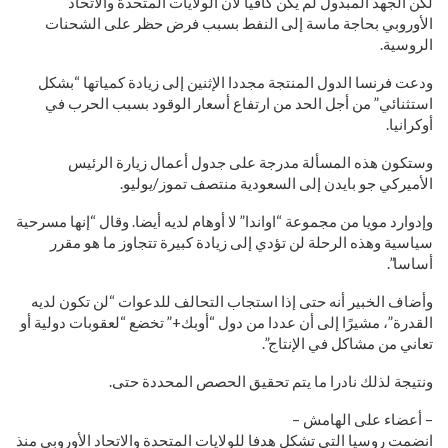
لكن الجهد المبذول لم يكن كافيا لأن الولايات المتحدة والاتحاد
الأوروبي بحاجة ماسة إلى النفط بسبب فرض حظر على الشحنات
الروسية.
ودعت فرنسا الدول المنتجة مجددا الإثنين إلى زيادة كمياتها “بشكل
استثنائي” من أجل الحد من ارتفاع أسعار الوقود بسبب الحرب في
أوكرانيا.
وستكون هذه المسألة مدرجة على جدول أعمال زيارة الرئيس
الأميركي جو بايدن إلى السعودية منتصف تموز/يوليو.
وإدوارد مويا من مجموعة “اواندا” لا أوهام لديه أيضا. وقال “إنها مسرحية
سياسية وهذه الرحلة لن تؤدي إلى زيادة كبيرة تتجاوز ما هو مقرر
أساسا”.
وأضاف الخبير أنه حتى إذا استجاب التحالف للدعوات “لن تكون لديه
القدرة”، مشيرًا إلى أن عددا من دول “أوبك+” تخضع “لعقوبات دولية أو
تعاني من مشاكل في الإنتاج”.
ونتيجة لذلك نادرا ما يتم تحقيق الحصص المحددة حتى.
– أعضاء على الهامش –
انضمت روسيا التي تشكل هدفا للولايات المتحدة والاتحاد الأوروبي منذ