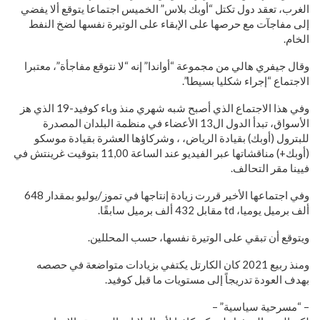
الغرب، تعقد دول تكتل “أوبك بلاس” الخميس اجتماعا يتوقع ألا يفضي
إلى مفاجآت مع حرصها على الإبقاء على الوتيرة نفسها لضخ النفط
الخام.
وقال جيفري هالي من مجموعة “أواندا” إنه “لا نتوقع مفاجأة”، معتبرا
الاجتماع “إجراء شكليا بسيطا”.
وفي هذا الاجتماع الذي أصبح شبه شهري منذ وباء كوفيد-19 الذي هز
الأسواق، تبدأ الدول ال13 الأعضاء في منظمة البلدان المصدرة
للبترول (أوبك) بقيادة الرياض، ، وشركاؤها العشرة بقيادة موسكو
(أوبك+) مناقشاتها عبر الفيديو عند الساعة 11,00 بتوقيت غرينتش في
فيينا مقر التحالف.
وفي اجتماعها الأخير قررت زيادة إنتاجها في تموز/يوليو بمقدار 648
ألف برميل يوميا، td مقابل 432 ألف برميل سابقًا.
ويتوقع أن تبقي على الوتيرة نفسها، حسب المحللين.
ومنذ ربيع 2021 كان الكارتل يكتفي بزيادات متواضعة في حصصه
بهدف العودة تدريجاً إلى مستويات ما قبل كوفيد.
– “مسرحية سياسية” –