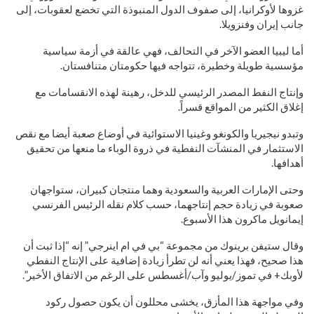
غزوها لأوكرانيا، إلى صفوف الدول المنبوذة التي تخضع لعقوبات، إلى
جانب إيران وفنزويلا.
أما ليبيا العضو الآخر في التحالف، فهي عالقة في أزمة سياسية
مؤسسية طويلة وخطيرة، تتواجه فيها حكومتان متنافستان.
وإنتاج النفط المصدر الرئيسي للدخل، رهينة لهذه الانقسامات مع
إغلاق الكثير من المواقع قسراً.
وتبدو نيجيريا والكونغو وغينيا الاستوائية في أوضاع صعبة أيضا مع نقص
الاستثمار في المنشآت النفطية في ذروة الوباء ما منعها من تحقيق
أهدافها.
وحتى الإمارات العربية والسعودية وهما منتجان كبيران، ستواجهان
صعوبة في زيادة حجم إنتاجهما، حسب كلام نقله الرئيس الفرنسي
إيمانويل ماكرون هذا الأسبوع.
وقال ستيفن برينوك من مجموعة “بي في ام اينرجي” إنه “إذا ثبت أن
هذا صحيح، فهذا يعني أنه لن تطرأ زيادة إضافية على الإنتاج النفطي
لأوبك+ في تموز/يوليو وآب/أغسطس على الرغم من الاتفاق الأخير”.
وفي مواجهة هذا المأزق، يخشى محللون أن يكون حصول ركود