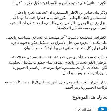
الكوردستاني) على تكثيف الجهود للاسراع بتشكيل حكومة “قوية”.
وذكر بيان صادر عن الاطار التنسيقي: ان “تحالف العزم والإطار
التنسيقي والاتحاد الوطني الكوردستاني، عقدوا اجتماعا مهما في
منزل رئيس الجمورية الراحل جلال طلباني، لبحث تطورات المشهد
السياسي وحسم تشكيل الحكومة”.
الاطراف المجتمعة ناقشت “آخر مستجدات الساحة السياسية والعمل
على تكثيف الجهود من اجل الاسراع في تشكيل حكومة قوية قادرة
على تجاوز كل التحديات التي تمر بها البلاد”، حسب البيان.
وبدأت اليوم جولة أخرى من اجتماعات الإطار التنسيقي مع الاتحاد
الوطني الكوردستاني والعزم، بهدف إتمام خطوات تشكيل الحكومة،
لكن الخلافات مازالت مستمرة حول مرشحي رئاستي الجمهورية
والوزراء ونائب رئيس البرلمان.
يشار الى ان الحزب الديمقراطي الكوردستاني لازال متمسكاً بمرشحه
لرئاسة الجمهورية ريبر أحمد.
شارك هذا الموضوع:
أخبار العراق