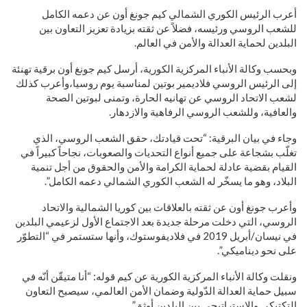
أعرب الرئيس الكوري الشمالي كيم جونغ أون عن دعمه الكامل
للشعب الروسي ورئيسه، فضلاً عن ثقته بزيادة تعزيز التعاون بين
البلدين لحماية العدالة والأمن في العالم.
وبحسب وكالة الأنباء المركزية الكورية، أرسل كيم جونغ أون برقية تهنئة
إلى الرئيس الروسي فلاديمير بوتين لمناسبة يوم روسيا،وأعرب كذلك
لشعب الاتحاد الروسي عن تهانيه الحارة، وتمنى لبوتين الصحة
والعافية، وللشعب الروسي الرفاهية والازدهار.
وجاء في بيان البرقية: “تحت قيادتك، حقق الشعب الروسي، الذي
تغلّب بشجاعة على جميع أنواع التحديات والصعوبات، نجاحاً كبيراً في
القيام بقضية عادلة لحماية الكرامة والأمن والحقوق من أجل تنمية
البلاد، وهو ما يسخّر له الشعب الكوري الشمالي دعمه الكامل”.
وأعرب جونغ أون عن ثقته بالعلاقات بين كوريا الشمالية والاتحاد
الروسي، التي دخلت مرحلة جديدة بعد الاجتماع الأول لزعيمي البلدين
في نيسان/أبريل 2019 في فلاديفوستوك، وأنها ستستمر في “التطوّر
على نحو ديناميكي”.
ونقلت وكالة الأنباء المركزية الكورية عن كيم قوله: “أنا متيقّن أنّه في
سبيل حماية العدالة الدّولية وضمان الأمن العالمي، سيصبح التعاون
التكتيكي والإستراتيجي بين البلدين أوثق”.