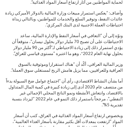
لحماية المواطنين من آثار ارتفاع أسعار المواد الغذائية”.
وأضاف: “يعكس استمرار مبيعات وزارة المالية بالدولار الأميركي زيادة
عائدات النفط، وتوفير السلع والخدمات للمواطنين، وبالتالي زيداة
احتياطات العملة الاجنبية لدى البنك المركزي”.
ونوّه إلى أن “التعافي في أسعار النفط والإدارة المالية، ساعد
الاحتياطات على أن تصبح 70 مليار دولار بحلول نيسان”، متوقعاً أن
يؤدي استمرار ذلك إلى زيادة الاحتياطي لـ”أكثر من 90 مليار دولار
بحلول نهاية العام 2022″، وهو ما اعتبره “مستوى قياسي للعراق”.
وزير المالية العراقي، أكّد أن “هناك استقرارا وموثوقية بالسوق
العراقية وللعراقيين، مما يزيل هامش الربح لمستغلي سوق العملة”.
أما بشأن النشاط الاقتصادي، رأى أن “اجتماع عوامل ضخ السيولة بدءاً
من منتصف عام 2020 أدى إلى زيادة كبيرة في كمية المال المتداول
بالاقتصاد، وانتعاش الأنشطة ونمو الناتج المحلي الإجمالي غير
النفطي”، مرجحاً باستمرار ذلك النمو في عام 2022 “ليزداد بنسبة
تقديرية 5%”.
وبخصوص ارتفاع أسعار المواد الغذائية في العراق، كتب أن أسعار
المواد “ارتفعت بمعدلات أقل بكثير مقارنة بأسعار الغذاء العالمية”،