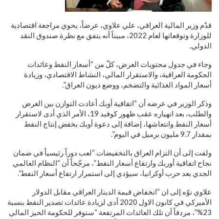
قدّم وزير المالية العراقي، علي علاوي، عرضاً، يحوي مراجعة اقتصادية
للوزارة وتوقعاتها لعام 2022، مبيناً أنه يتفق مع نظرة صندوق النقد
الدولي.
وجاء في جدول محتويات العرض، كلّ من “أسعار النفط وعائدات
الحكومة العراقية، والاستقرار المالي، النشاط الاقتصادي، وزيادة
أسعار المواد الغذائية والتضخم، ووضع ديون العراق”.
وذكر الوزير في عرضه أن “اتفاقية أوبك أعادت التوازن بين العرض
والطلب، بعد انهياره عقب ظهور كوفيد 19، الأمر الذي أدى لاستقرار
أسعار النفط وانتعاشها، إضافة إلى دعوة أوبك بخفض إنتاج النفط
بمقدار 9.7 مليون برميل في اليوم”.
ولفت إلى أن التزام العراق بالتخفيضات “لعب دوراً رئيسياً في ضمان
نجاح اتفاقية أوربك وارتفاع أسعار النفط”، مرجّحاً أن “النظام العالمي
الجدي بعد حرب أوكرانيا، سيؤدي إلى استمرار ارتفاع أسعار النفط”.
علاوي نوّه إلى ان “انخفاض قيمة الدينار العراقي مقابل الدولار
الأميركي في كانون الاول 2020 أدى لزيادة عائدات تصدير النفط بنسبة
23%”، مردفاً أن تلك العائدات المرتفعة “ستوفر للحكومة الحيز المالي