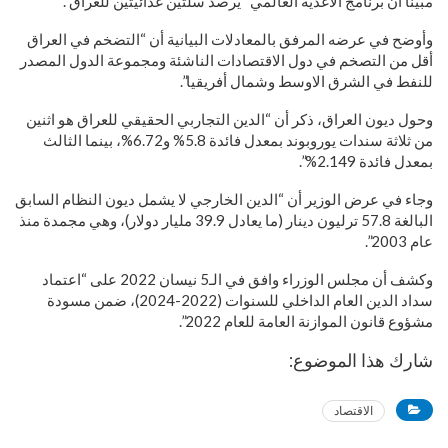
مبيناً أن برنامج الاغذية العالمي “يرصد سلتين غذائيتين للعراق”.
وأوضح في عرضه المرفق بالمعادلات البيانية أن “التضخم في العراق
أقل من التصخم في دول الاقتصادات الناشئة ومجموعة الدول المصدر
للنفط في الشرق الاوسط وشمال أفريقيا”.
وحول ديون العراق، ذكر أن “الدين التجاربي الحقيقي للعراق هو اثنين
من ثلاثة سندات يوروبوند بمعدل فائدة 5.8% و6.72%، بينما الثالث
بمعدل فائدة 2.149%”.
وجاء في عرض الوزير أن “الدين الخارجي لا يشمل ديون النظام السابق
البالغة 57.8 ترليون دينار (ما يعادل 39.9 مليار دولار)، وهي مجمدة منذ
عام 2003”.
وكشف أن مجلس الوزراء وافق في الـ5 نيسان 2022 على “اعتماد
سداد الدين العام الداخلي للسنوات (2022-2024)، ضمن مسودة
مشؤوع قانون الموازنة العامة للعام 2022”.
شارك هذا الموضوع:
الاقتصاد