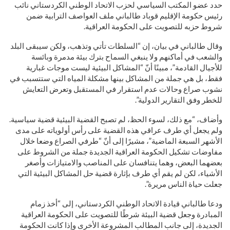
حدد عضو المكتب السياسي لحزب الاتحاد الوطني الكردستاني نائب
رئيس حكومة الإقليم قوباد طالباني ملف العواصف الترابية ضمن
شروط حزبه للتصويت على الحكومة العراقية.
وقال طالباني في بيان، إن “السلطات تأتي وتذهب، ولكن سيبقى البلد
والشعب في أماكنهم ولا ينبغي السماح بترك بيئة مدمرة وبائسة
للأجيال القادمة”، مبينًا أنّ “المشاكل البيئية ليست موجات غبارية
فقط، بل هي جملة من المشاكل بينها مشكلة المياه التي ستتسبب في
نشوب صراع وحالات عدم استقرار في المستقبل وتعرض التعايش
للخطر وفق التقارير الدولية”.
وأضاف، “مع ذلك، لسوء الحظ، لم تصبح القضية البيئية قضية سياسية.
ولم يجعل أي طرف عراقي هذه القضية على رأس أولوياته على مدى
الأشهر السبعة الماضية”، مشيرًا إلى أنّ “طرفي الصراع وضعا خلال
مفاوضات تشكيل الحكومة العراقية الجديدة جملة من الشروط على
بعضهما البعض، وهما يتنافسان على المناصب والامتيازات وأصغر
الأشياء، لكن لم يقم أي طرف بإثارة قضية حل المشاكل البيئية التي
جعلت حياة الناس مريرة”.
ودعا طالباني قيادة الاتحاد الوطني الكردستاني، إلى “أخذ زمام
المبادرة وجعل قضية البيئة شرطًا للتصويت على الحكومة العراقية
الجديدة، إلى جانب المطالب المشروعة الأخرى وإذا كانت الحكومة