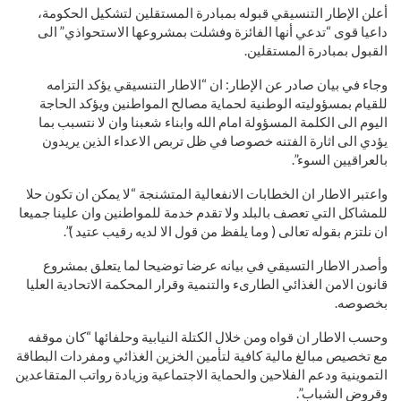
أعلن الإطار التنسيقي قبوله بمبادرة المستقلين لتشكيل الحكومة،
داعيا قوى “تدعي أنها الفائزة وفشلت بمشروعها الاستحواذي” الى
القبول بمبادرة المستقلين.
وجاء في بيان صادر عن الإطار: ان “الاطار التنسيقي يؤكد التزامه
للقيام بمسؤوليته الوطنية لحماية مصالح المواطنين ويؤكد الحاجة
اليوم الى الكلمة المسؤولة امام الله وابناء شعبنا وان لا نتسبب بما
يؤدي الى اثارة الفتنه خصوصا في ظل تربص الاعداء الذين يريدون
بالعراقيين السوء”.
واعتبر الاطار ان الخطابات الانفعالية المتشنجة “لا يمكن ان تكون حلا
للمشاكل التي تعصف بالبلد ولا تقدم خدمة للمواطنين وان علينا جميعا
ان نلتزم بقوله تعالى ( وما يلفظ من قول الا لديه رقيب عتيد )”.
وأصدر الاطار التسيقي في بيانه عرضا توضيحا لما يتعلق بمشروع
قانون الامن الغذائي الطارىء والتنمية وقرار المحكمة الاتحادية العليا
بخصوصه.
وحسب الاطار ان قواه ومن خلال الكتلة النيابية وحلفائها “كان موقفه
مع تخصيص مبالغ مالية كافية لتأمين الخزين الغذائي ومفردات البطاقة
التموينية ودعم الفلاحين والحماية الاجتماعية وزيادة رواتب المتقاعدين
وقروض الشباب”.