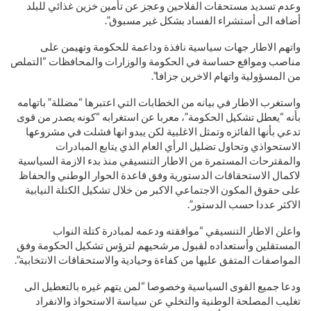
وعدم تسديد مستحقات الفلاحين وعجز عن تأمين خزين غذائي للبلد
أضافه الى أستشراء الفساد بشكل غير مسبوق”.
واتهم الاطار جهات سياسية نافذة وداعمة للحكومة وتهيمن على
مناصب ومواقع حساسة في الحكومة والوزارات والمحافظات “التملص
من المسؤولية واتهام الاخرين جزافا”.
واستغرب الاطار في بيانه من الخطابات التي اعتبرها “مضللة” باتهامه
بأنه “يعطل تشكيل الحكومة”، معربا عن استغرابه “كونه يصدر من قوى
تدعي بأنها الفائزه وتمثل الاغلبية لكن يبدو انها فشلت في مشروعها
الاستحواذي وتحاول تضليل الرأي العام الذي يتابع المبادرات
والمقترحات المستمرة من الاطار التنسيقي منذ بدء الازمة السياسية
لاكمال الاستحقاقات الدستورية وفق قاعدة الحوار الوطني والحفاظ
على حقوق المكون الاجتماعي الاكبر من خلال تشكيل الكتلة النيابية
الاكثر عددا حسب الدستور”.
واعلن الاطار التنسيقي “موافقته ودعمه لمبادرة كتلة النواب
المستقلين وأستعداده لقبول مرشحيهم لترؤس تشكيل الحكومة وفق
المواصفات المتفق عليها من كفاءة وحيادية والاستحقاقات الانتخابية”.
ودعا جميع القوى السياسية وخصوصا “لمن يتهم غيره بالتعطيل الى
تغليب المصلحة الوطنية والتخلي عن سياسة الاستحواذ والانفراد