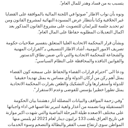
يتسبب به من فساد وهدر للمال العام”.
ونوه بأن نواب الاطار “صوتوا في اللجنة المالية بالموافقة على القضايا
غير الخلافية وكنا بأنتظار عرض المسودة النهائية لمشروع القانون ومن
ثم تحديد جلسة للبرلمان للتصويت على مشروع القانون المذكور بعد
اكمال التعديلات المطلوبه حفاظا على المال العام”.
وبشأن قرار المحكمة الاتحادية العليا المتعلق بتفسير صلاحيات حكومة
تصريف الامور اليومية، أشاد الاطار التنسيقي بـ”القرارات المهنية
والشجاعة للمحكمة الاتحادية والتي تأتي ضمن نطاق الدستور
والقوانين النافذه والمحافظة على النظام السياسي”.
ودعا الى “احترام قرارات القضاء والحفاظ على سمعته كون القضاء
يمثل أهم ركن من أركان الدولة وأي مساس به يمثل تهديدا حقيقيا
للدولة وأستقرارها وأن التشكيك والطعن بقرارت المحكمة الاتحادية
يمثل تطورا خطيرا يؤسس للفوضى وعدم الاستقرار “.
“وفي زحمة المواقف والبيانات المضللة أثار دهشتنا بيان الحكومة
المستقيلة وما تضمنه من أعذار واهية لتبرير تقاعسها في اداء واجباتها
على مختلف الاصعده طيلة المرحلة الماضية والتي شهدت اكبر موازنة
في تاريخ العراق بلغت 133 ترليون دينار لعام 2021 لم يلمس منها
المواطن سوى ارتفاع نسب الفقر والبطالة والتضخم وسوء الخدمات