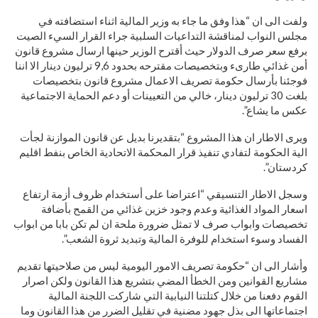
ولفت الى ان “هذا وفق ما جاء به وزير المالية اثناء استضافته في
مجلس النواب لمناقشة التداعيات السلبية جراء القرار السيء الصيت
برفع سعر صرف الدولار حيث أقترح الوزير حينها ارسال مشروع قانون
أمن غذائي طارىء وبتخصيصات مقترحه بحدود 9,6 ترليون دينار الا اننا
فوجئنا بأرسال حكومة تصريف الاعمال مشروع قانون بتخصيصات
بلغت 30 ترليون دينار، خالي من التعيينات أو دعم الحماية الاجتماعية
عكس ما يشاع”.
ويرى الاطار ان هذا المشروع “بتقديرنا بديل عن قانون الموازنة لجأت
الية الحكومة لتفادي تنفيذ قرار المحكمة الاتحادية الخاص بنفط اقليم
كردستان”.
وسجل الاطار التنسيقي “اعتراضا على أستخدام ظروف أزمة ارتفاع
اسعار المواد الغذائية وعدم وجود خزين غذائي من القمح بأضافة
تخصيصات وابواب صرف لا تمثل ضرورة ملحة ان لم تكن بابا من ابواب
الفساد وسوء استخدام للوفرة المالية وتبديد ثروة الشعب”.
وأشار الى ان “حكومة تصريف الامور اليومية ليس من صلاحيتها تقديم
مشاريع القوانين ومن الخطأ المضي بتشريع هذا القانون ولكن اصرار
القوم دفعنا من خلال كتلتنا النيابية التي شاركت اللجنة المالية
اجتماعاتها الى بذل جهود مضنية في تقليل الضرر من هذا القانون وما