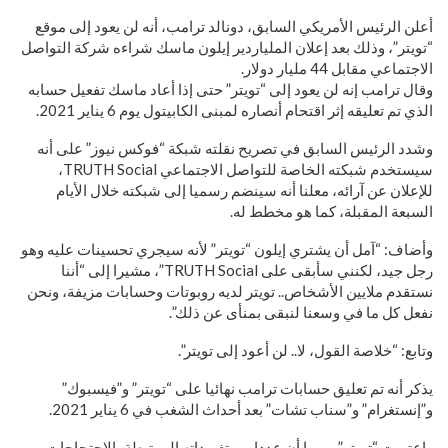
أعلن الرئيس الأمريكي السابق، دونالد ترامب، أنه لن يعود إلى موقع
“تويتر”، وذلك بعد إعلان الملياردير إيلون ماسك شراءه شركة التواصل
الاجتماعي مقابل 44 مليار دولار.
وقال ترامب إنه لن يعود إلى “تويتر” حتى إذا أعاد ماسك تفعيل حسابه
الذي تم تعليقه إثر اقتحام أنصاره لمبنى الكابيتول يوم 6 يناير 2021.
وشدد الرئيس السابق في تصريح نقلته شبكة “فوكس نيوز” على أنه
سيستخدم شبكته الخاصة للتواصل الاجتماعي TRUTH Social،
للإعلان عن آرائه، معلنا أنه سينضم رسميا إلى شبكته خلال الأيام
السبعة المقبلة، كما هو مخطط له.
وأضاف: “آمل أن يشتري إيلون “تويتر” لأنه سيجري تحسينات عليه وهو
رجل جيد، لكنني سأبقى على TRUTH Social”، مشيرا إلى “أننا
نستقدم ملايين الأشخاص.. تويتر لديه روبوتات وحسابات مزيفة، ونحن
نفعل كل ما في وسعنا لنبقى بمنأى عن ذلك”.
وتابع: “خلاصة القول، لا.. لن أعود إلى تويتر”.
يذكر أنه تم تعليق حسابات ترامب نهائيا على “تويتر” و”فيسبوك”
و”إنستغرام” و”سناب تشات” بعد أحداث الشغب في 6 يناير 2021.
واعتبرت “تويتر” يومها أن عددا من تغريداته المرتبطة بالاحتجاجات