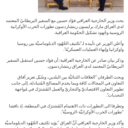
بحث وزير الخارجية العراقي فؤاد حسين مع السفير البريطانيّ المعتمد
لدى العراق مارك برايسون ريتشاردسون تطورات الحرب الأوكرانية
الروسية وجُهود تشكيل الحكومة العراقية.
وأعلن الوزير عن تأييده لـ”تكثيف الجُهُود الدبلوماسيَّة بين روسيا
واوكرانيا وإنهاء العمليات العسكريّة”.
وذكر بيان صادر عن الخارجية العراقية: أن فؤاد حسين استقبل السفير
البريطانيّ المعتمد لدى العراق ريتشاردسون.
وبحث الطرفان “العلاقات الثنائيَّة بين البلدين، وسُبُل تعزيز آفاق
التعاون في المجالات كافة وبما يخدم المصالح المُتبادلة، إلى جانب
تطوير التعاون الاقتصاديّ والتجاريّ والعمل المُشترَك في مُواجهة
التحديات”.
وتطرقا الى التطورات ذات الاهتمام المُشترَك في المنطقة، إذ ناقشا
“تطورات الحرب الأوكرانيَّة-الروسيَّة”.
وأكد وزير الخارجية العراقي أنَّ العراق “يؤيد تكثيف الجُهُود الدبلوماسيَّة