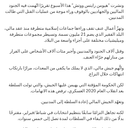
ونشرت “هيومن رايتس ووتش” هذا الأسبوع تقريرًا اتّهمت فيه الجنود
الماليين والجهاديين بالوقوف وراء موجة من عمليات القتل التي طالت
المدنيين.
وتهزّ أعمال عنف تقف وراءها جماعات إسلامية متطرفة منذ عقد مالي،
البلد الفقير الذي يضم 21 مليون نسمة. وتسيطر مجموعات متطرفة
وميليشيات مختلفة على أجزاء واسعة من البلاد.
وقتل آلاف الجنود والمدنيين وأجبر مئات آلاف الأشخاص على الفرار
من منازلهم جرّاء العنف.
واتُّهم جيش مالي، الذي لا يملك ما يكفي من المعدات، مرارًا بارتكاب
انتهاكات خلال النزاع.
لكن الحكومة المؤقتة التي يهيمن عليها الجيش، والتي تولت السلطة
بعد انقلاب العام 2020 العسكري، ترفض هذه الاتهامات.
وتعهّد الجيش المالي إعادة السلطة إلى المدنيين.
لكنه تجاهل التزامًا سابقًا بتنظيم انتخابات في شباط/فبراير، مقترحًا
بدلًا من ذلك البقاء في السلطات لمدة تصل إلى خمس سنوات.