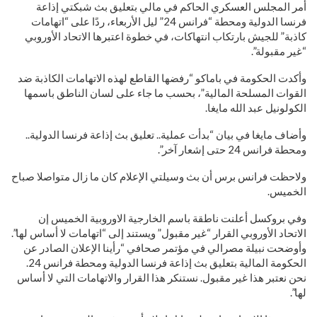
أمر المجلس العسكري الحاكم في مالي بتعليق بث شبكتي إذاعة
فرنسا الدولية ومحطة “فرانس 24” ليل الأربعاء، ردًا على “اتهامات
كاذبة” للجيش بارتكاب انتهاكات، في خطوة اعتبرها الاتحاد الأوروبي
“غير مقبولة”.
وأكدت الحكومة في باماكو “رفضها القاطع لهذه الاتهامات الكاذبة ضد
القوات المسلحة المالية”، بحسب ما جاء على لسان الناطق باسمها
الكولونيل عبد الله مايغا.
وأضاف مايغا في بيان “بدأت عملية.. تعليق بث إذاعة فرنسا الدولية..
ومحطة فرانس 24 حتى إشعار آخر”.
ولاحظت فرانس برس أن بث وسيلتي الإعلام كان ما زال متواصلا صباح
الخميس.
وفي بروكسل أعلنت ناطقة باسم الخارجية الاوروبية الخميس إن
الاتحاد الأوروبي القرار “غير مقبول” ويستند إلى “اتهامات لا أساس لها”.
وأوضحت نبيلة مصرالي في مؤتمر صحافي “رأينا الإعلان الصادر عن
الحكومة المالية بتعليق بث إذاعة فرنسا الدولية ومحطة فرانس 24.
نحن نعتبر هذا غير مقبول. نستنكر هذا القرار والاتهامات التي لا أساس
لها”.