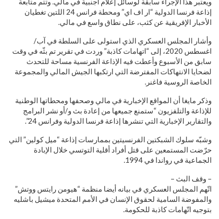
ويعتبر هذا الإجراء سابقة لوسائل إعلام أجنبية في مالي. وتتم متابعة
إذاعة فرنسا الدولية “ار اف اي” ومحطة فرانس 24 اللتين تغطيان
الأخبار الإفريقية عن كثب، على نطاق واسع في مالي.
وأشار المجلس العسكري الذي استولى على السلطة في آب/
اغسطس 2020، إلى “اتهامات كاذبة” وردت في تقرير تم بثّه في وقت
سابق من الأسبوع وأعطت فيه الإذاعة الفرنسية مساحة للتحدث
لضحايا الانتهاكات المفترضة التي ارتكبها الجيش المالي والمجموعة
الخاصة الروسية فاغنر.
وذكر مايغا أن المواقع الإخبارية في مالي وصحفها ومحطاتها الوطنية
للإذاعة والتلفزيون “ستمنع جميعها من إعادة بث و/أو نشر البرامج
والتقارير الإخبارية التي تنشرها إذاعة فرنسا الدولية وفرانس 24”.
وشبّه سلوك الشبكتين الفرنسيتين بممارسات إذاعة “ميل كولين” التي
حرّضت المستمعين على قتل أفراد أقلية التوتسي خلال الإبادة
الجماعية في رواندا في 1994.
– وقف البث –
اتّهم المجلس العسكري في بيانه أيضا منظمة “هيومن رايتس ووتش”
والمفوضة السامية لحقوق الإنسان في الأمم المتحدة ميشيل باشليه
بتوجيه اتّهامات كاذبة للحكومة.