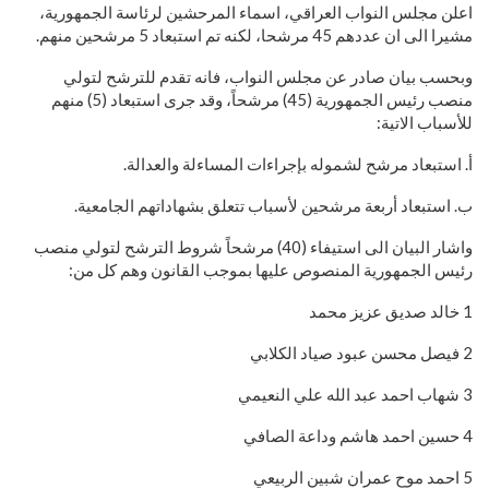
اعلن مجلس النواب العراقي، اسماء المرحشين لرئاسة الجمهورية،
مشيرا الى ان عددهم 45 مرشحا، لكنه تم استبعاد 5 مرشحين منهم.
وبحسب بيان صادر عن مجلس النواب، فانه تقدم للترشح لتولي
منصب رئيس الجمهورية (45) مرشحاً، وقد جرى استبعاد (5) منهم
للأسباب الاتية:
أ‌. استبعاد مرشح لشموله بإجراءات المساءلة والعدالة.
ب‌. استبعاد أربعة مرشحين لأسباب تتعلق بشهاداتهم الجامعية.
واشار البيان الى استيفاء (40) مرشحاً شروط الترشح لتولي منصب
رئيس الجمهورية المنصوص عليها بموجب القانون وهم كل من:
1 خالد صديق عزيز محمد
2 فيصل محسن عبود صياد الكلابي
3 شهاب احمد عبد الله علي النعيمي
4 حسين احمد هاشم وداعة الصافي
5 احمد موح عمران شبين الربيعي