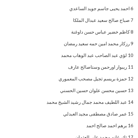
6 احمد يحيى جاسم جويد الساعدي
7 صباح صالح سعيد عبدال الملكا
8 كاظم خضير عباس حسن داوغنة
9 رزكار محمد امين حمه سعيد رمضان
10 لؤي عبد الصاحب عبد الوهاب محمد
11 ريبوار اورحمن وستاصالح عارف
12 حمزة بريسم ثجيل مصحب المعموري
13 حسين محسن علوان حسين الحسني
14 عبد اللطيف محمد جمال رشيد الشيخ محمد
15 عمر صادق مصطفى مجيد العبدلي
16 برهم احمد صالح احمد
17 ثائر غانم محمد علي العثمان