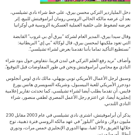
دخل الملياردير التركي محسن بيرق، على خط شراء نادي تشيلسي،
بعد أن عرضه مالكه الحالي الروسي رومان أبراموفيتش للبيع، إثر
تعرضه لضغوط على خلفية العملية العسكرية الروسية في أوكرانيا
وقال سيدا بيرق، المدير العام لشركة “بيرق أي بي غروب” القابضة
التي تعود ملكيتها لمحسن بيرق، قال لوكالة “بي إي” البريطانية:
“نستطيع التأكيد تماما بأننا تقدمنا بعرض لشراء تشيلسي”.
وأضاف “نريد رفع العلم التركي في لندن قريبا. نتفاوض حول بنود شراء
النادي مع محامي أبراموفيتش ونحن في طور المفاوضات قبل التوقيع”.
وسبق لرجل الأعمال الأمريكي توبي بويهلي، مالك نادي لوس أنجلوس
دودجرز الأمريكي للعبة البيسبول، وشريكه السويسري هانس يورغ
فايس، أن تقدما بطلب أيضا لشراء تشيلسي، كما تحدثت تقارير إعلامية
إنجليزية أيضا، عن اعتزم رجل الأعمل المصري لطفي منصور، شراء
النادي اللندني.
يذكر أن أبراموفيتش، اشترى نادي تشيلسي في عام 2003 مقابل 230
مليون دولار، وعاش “البلوز” في عهد مالكه الروسي فترة ذهبية، توج
خلالها الفريق بـ19 لقبا، بينها الدوري الإنجليزي خمس مرات، ودوري
أبطال أوروبا مرتين.