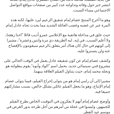
انتشر خبر حول وفاته وتداولته عدد كبير من صفحات مواقع التواصل
الاجتماعي مساء السبت.
وهو ما أخرج المنتج عصام إمام شقيق الزعيم ليرد عليها، لكنه هذه
المرة عبر عن غضبه وغضب العائلة الشديد مما يحدث تجاه عادل إمام.
حيث علق في مداخلة هاتفية مع الإعلامي عمرو أديب قائلا “احنا زهقنا..
ولا أعلم السبب.. في إيه.. ليه الطريقة دي مرة واتنين وعشرة”، مشيرا
إلى كونهم في حال كان هناك أمر يتعلق بالزعيم سيقومون بالإفصاح
عنه ولن يتستروا عليه.
وكشف عصام إمام عن كون شقيقه عادل يعمل في الوقت الحالي على
مشروع فني سينمائي جديد، يحمل اسم “الواد وأبوه” يقوم ببطولته هو
ونجله محمد إمام، حيث يتناول الفيلم العلاقة بينهما.
مشيرا إلى أن رامي إمام هو من يتولى إخراج الفيلم، فيما يتولى عصام
إمام الإنتاج، وهو ما يجعل الفيلم عائلي بشكل خالص، بسبب مشاركتهم
جميعا فيه.
وأوضح عصام إمام أنهم لا يفكرون في التوقيت الخاص بطرح الفيلم
للجمهور، وليسوا في عجلة من أمرهم من أجل طرحه بدور العرض في
موسم عيد الفطر.