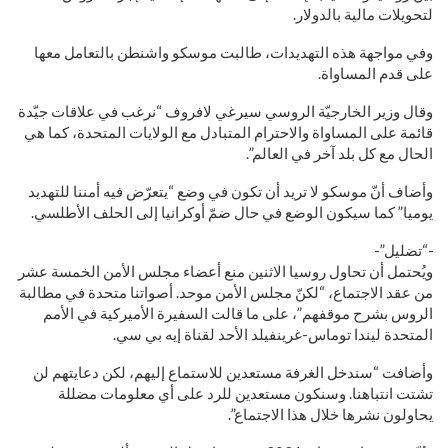
لتحويلات مالية بالدولار.
وفي مواجهة هذه التهديدات، طالبت موسكو واشنطن بالتعامل معها
على قدم المساواة.
وقال وزير الخارجيّة الروسي سيرغي لافروف “نرغب في علاقات جيّدة
قائمة على المساواة والاحترام المتبادل مع الولايات المتحدة، كما هي
الحال مع كل بلد آخر في العالم”.
وأضاف أنّ موسكو لا تريد أن تكون في وضع “يتعرّض فيه أمننا للتهديد
يوميا” كما سيكون الوضع في حال ضمّ أوكرانيا إلى الحلف الأطلسي.
-“تضليل”-
ويُحتمل أن تحاول روسيا الاثنين منع أعضاء مجلس الأمن الخمسة عشر
من عقد الاجتماع، “لكنّ مجلس الأمن موحد. أصواتنا متحدة في مطالبة
الروس بشرح موقفهم”، على ما قالت السفيرة الأميركية في الأمم
المتحدة ليندا توماس-غرينفيلد الأحد لقناة إيه بي سي.
وأضافت “سندخل الغرفة مستعدين للاستماع إليهم، لكن دعايتهم لن
تشتت انتباهنا. وسنكون مستعدين للرد على أي معلومات مضللة
يحاولون نشرها خلال هذا الاجتماع”.