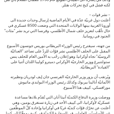
لكنه فشل في كبح تحركات هتلر.
– نشر قوات –
أعلنت دول غربيّة عدّة في الأيام الماضية إرسال وحدات جديدة الى
أوروبا الغربية بينها الولايات المتحدة التي وضعت 8500 عسكري في
حال تأهّب لتعزيز حلف شمال الأطلسي، وفرنسا التي تريد نشر “مئات”
الجنود في رومانيا.
من جهته، سيقترح رئيس الوزراء البريطاني بوريس جونسون الأسبوع
المقبل على الحلف الأطلسي نشر قوّات للردّ على تصاعد “العدائيّة
الروسيّة” تجاه أوكرانيا. وهو إعلان رحّب به الأمين العام للحلف ينس
ستولتنبرغ ووزير الخارجيّة الأوكراني دميترو كوليبا اللذان أثنيا على
“القيادة” البريطانيّة.
ويُرتقب أن يزور وزير الخارجيّة الفرنسي جان إيف لودريان ونظيرته
الألمانيّة أنالينا بيربوك وكذلك رئيس الوزراء البولندي ماتيوش
مورافسكي، كييف هذا الأسبوع.
ووصلت وزيرة الدفاع الكنديّة آنيتا أنان التي تُقدّم بلادها مساعدة
عسكريّة لأوكرانيا، الى كييف الأحد في زيارة تستغرق يومين، وهي
أعلنت عن تحرّك قوّات كنديّة غربًا في أوكرانيا وإعادة كلّ الموظّفين
غير الأساسيّين العاملين في السفارة الكنديّة في كييف موقّتًا إلى كندا.