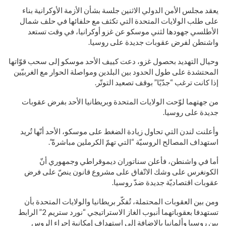
يعقد مجلس الأمن الدولي الاثنين جلسة بشأن الأزمة الأوكرانية بناء
على طلب الولايات المتحدة التي تكثف مع حلفائها في حلف شمال
الأطلسي جهودها لثني موسكو عن غزو أوكرانيا، في وقت تستعد
واشنطن لفرض عقوبات جديدة على روسيا.
وحيال التهديد بحصول غزو، دعت كييف الأحد موسكو إلى سحب قوّاتها
المحتشدة على طول الحدود بين البلدين ومواصلة الحوار مع الغربيّين
إذا كانت ترغب “جدّيًا” بوقف تصعيد التوتّر.
من جهتهما لوّحت الولايات المتحدة وبريطانيا الأحد بفرض عقوبات
جديدة على روسيا.
وأعلنت لندن التي تحاول زيادة الضغط على موسكو، الأحد أنّها تُريد
استهداف المصالح الروسيّة “التي تهمّ الكرملين مباشرةً”.
أما في واشنطن، فأعلن سناتوران ديموقراطي وجمهوري أنّ
الكونغرس على وشك الاتّفاق على مشروع قانون ينصّ على فرض
عقوبات اقتصاديّة جديدة ضدّ روسيا.
ومن بين العقوبات المحتملة، تُفكّر بريطانيا والولايات المتحدة بأن
تستهدفا بعقوباتهما أنبوب الغاز الاستراتيجي “نورد ستريم 2” الرابط
بين روسيا وألمانيا بالإضافة إلى استهداف إمكانية إجراء الروس