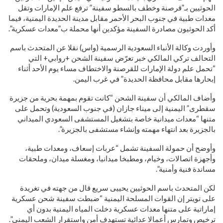
الحوثيين بـ”قرصنة وخطف بالسطو سفينة” ترفع علم الإمارات وتقل
معدات طبية في جنوب البحر الأحمر مقابل مدينة الحديدة اليمنية، فيما
أكد الحوثيون مصادرة السفينة مؤكدين أنها محملة ب”معدات عسكرية”.
وأوردت وكالة الأنباء السعودية الرسمية (واس) نقلا عن المتحدث باسم
التحالف تركي المالكي خبر تعرّض سفينة الشحن +روابي+ التي
“تحمل علم دولة الإمارات للقرصنة والاختطاف مساء يوم الأحد أثناء
إبحارها مقابل محافظة الحديدة” في غرب اليمن.
وأضاف المالكي أن سفينة الشحن “كانت تقوم بمهمة بحرية من جزيرة
سقطرى” اليمنية إلى ميناء جازان (في جنوب السعودية) وتحمل على
متنها “معدات ميدانية خاصة بتشغيل المستشفى السعودي الميداني
بالجزيرة بعد انتهاء مهمته وإنشاء مستشفى بالجزيرة”.
وأوضح أن حمولة السفينة تشمل “عربات إسعاف، ومعدات طبية،
وأجهزة اتصالات، وخيام، ومطبخا ميدانيا، ومغسلة ميدان، وملحقات
مساندة فنية وأمنية”.
لكن المتحدث باسم الحوثيين يحييى سريع قال من جهته في تغريدة
على تويتر إن القوات المسلحة اليمنية “ضبطت سفينة شحن عسكرية
إماراتية على متنها معدات عسكرية دخلت المياه اليمنية بدون أي
ترخيص وتمارس أعمالا عدائية تستهدف أمن واستقرار الشعب اليمني”.