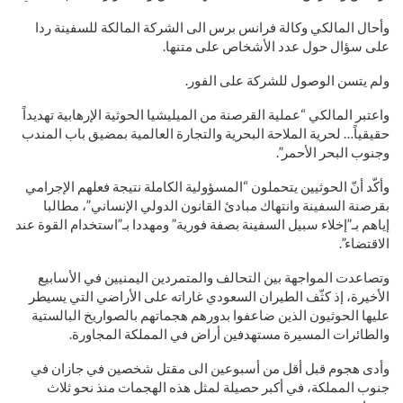
وأحال المالكي وكالة فرانس برس الى الشركة المالكة للسفينة ردا
على سؤال حول عدد الأشخاص على متنها.
ولم يتسن الوصول للشركة على الفور.
واعتبر المالكي “عملية القرصنة من الميليشيا الحوثية الإرهابية تهديداً
حقيقياً… لحرية الملاحة البحرية والتجارة العالمية بمضيق باب المندب
وجنوب البحر الأحمر”.
وأكّد أنّ الحوثيين يتحملون “المسؤولية الكاملة نتيجة فعلهم الإجرامي
بقرصنة السفينة وانتهاك مبادئ القانون الدولي الإنساني”، مطالبا
إياهم بـ”إخلاء سبيل السفينة بصفة فورية” ومهددا بـ”استخدام القوة عند
الاقتضاء”.
وتصاعدت المواجهة بين التحالف والمتمردين اليمنيين في الأسابيع
الأخيرة، إذ كثّف الطيران السعودي غاراته على الأراضي التي يسيطر
عليها الحوثيون الذين ضاعفوا بدورهم هجماتهم بالصواريخ البالستية
والطائرات المسيرة مستهدفين أراض في المملكة المجاورة.
وأدى هجوم قبل أقل من أسبوعين الى مقتل شخصين في جازان في
جنوب المملكة، في أكبر حصيلة لمثل هذه الهجمات منذ نحو ثلاث