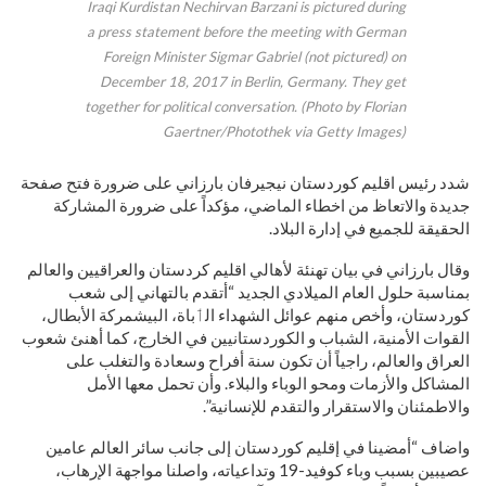
Iraqi Kurdistan Nechirvan Barzani is pictured during
a press statement before the meeting with German
Foreign Minister Sigmar Gabriel (not pictured) on
December 18, 2017 in Berlin, Germany. They get
together for political conversation. (Photo by Florian
Gaertner/Photothek via Getty Images)
شدد رئيس اقليم كوردستان نيجيرفان بارزاني على ضرورة فتح صفحة
جديدة والاتعاظ من اخطاء الماضي، مؤكداً على ضرورة المشاركة
الحقيقة للجميع في إدارة البلاد.
وقال بارزاني في بيان تهنئة لأهالي اقليم كردستان والعراقيين والعالم
بمناسبة حلول العام الميلادي الجديد “أتقدم بالتهاني إلى شعب
كوردستان، وأخص منهم عوائل الشهداء الٲباة، البيشمركة الأبطال،
القوات الأمنية، الشباب و الكوردستانيين في الخارج، كما أهنئ شعوب
العراق والعالم، راجياً أن تكون سنة أفراح وسعادة والتغلب على
المشاكل والأزمات ومحو الوباء والبلاء. وأن تحمل معها الأمل
والاطمئنان والاستقرار والتقدم للإنسانية”.
واضاف “أمضينا في إقليم كوردستان إلى جانب سائر العالم عامين
عصيبين بسبب وباء كوفيد-19 وتداعياته، واصلنا مواجهة الإرهاب،