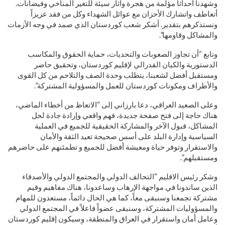
وشهدنا أحداثاً مؤلمة من هجرة وآثار سيئة للتغير المناخي وفيضانات.
أتعاطف واتشارك الأحزان مع عوائل الشهداء وكل من فقد عزيزاً
ونستذكرهم بتقدير. أشكر شعب كوردستان الذي صمد في وجه الأزمات
والمشاكل وقاومها”.
وتابع “أن تجاوز الصعوبات والتحديات، حماية الحقوق والمكاسب
الدستورية والكيان الفدرالي لإقليم كوردستان، وتحقيق حاضر
ومستقبل أفضل لشعبنا، يتطلب وحدة الصف والتلاحم من كل القوى
والأطراف ومكونات كوردستان للعمل والمسؤولية المشتركة”.
وعلى الصعيد العراقي، دعا بارزاني إلى “الاتعاظ من أخطاء الماضي،
هناك حاجة إلى فتح صفحة جديدة، فهم واقعي وإرادة جادة لحل
المشاكل، قبول الآخر والمشاركة الحقيقية للجمیع في العملية
السياسية وإدارة البلد على أسس صحيحة تعيد الثقة والأمان
والاستقرار وتوفر حياة ومعيشة أفضل للجميع و تطمئنهم على حاضرهم
ومستقبلهم”.
وشكر رئيس الاقليم “التحالف الدولي والمجتمع الدولي والأصدقاء
الذين ساندونا في مواجهة الإرهاب وساعدونا، هناك مفاهيم وقيم
مشتركة تجمعنا وسنبقى معاً، كما هي الحال دائماً، مستعدون للمهام
والمسؤوليات المشتركة، وسنبقى عضواً فاعلاً في المجتمع الدولي
وعامل أمان واستقرار في العراق والمنطقة، وسيكون إقليم كوردستان