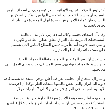
أكد رئيس الغرفة التجارية الايرانية – العراقية، يحيى آل اسحاق، اليوم
السبت، أن بحسب الاتفاقيات المتوصل اليها بين البنكين المركزيين
للبلدين، فان عملية الافراج عن أرصدة ايران المجمدة في البلد الجار
تجري بانسيابية.
وقال آل اسحاق بحسب وكالة انباء فارس الايرانية إن غالبية
المستحقات المترتبة على العراق تتعلق بقطاع الطاقة والكهرباء
والغاز، فيما لاتوجد أية متأخرات تخص القطاع الخاص الذي يتحصل
على مستحقاته ازاء السلع التصديرية.
وأستدرك أن بعض المقاولين العاملين بقطاع الخدمات الفنية
والهندسية والعمرانية يواجهون بعض المشاكل، حيث يجرى العمل على
معالجتها.
وأشار آل اسحاق أن الجانب العراقي أعلن مؤخرا استعداده تسديد كافة
ديونه الى ايران والتي تخص غالبيتها مبيعات الغاز مؤكدا أن الارصدة
الايرانية المجمدة في العراق تتراوح بين 5 الى 7 مليارات دولار.
من جهته، اعلن عضو هيئة الادارة بغرفة التجارة الايرانية العراقية
المشتركة حميد حسيني بان صادرات ايران للعراق بلغت خلال 8 اشهر
اكثر من 6.1 مليار دولار.