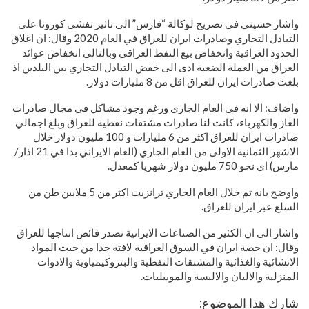
واشار حسيني في تصريح لوكالة “فارس” الى تاثير تفشي كورونا على
التبادل التجاري وصادرات ايران للعراق في العام 2020 وقال: ان اغلاق
الحدود العراقية وانخفاض بيع النفط العراقي وبالتالي انخفاض عوائد
العراق من العملة الضعبة ادى الى خفض التبادل التجاري بين البلدين اذ
بلغت صادرات ايران للعراق اقل من 8 مليارات دولار.
واضاف: الا انه في العام الجاري ورغم وجود مشاكل في مجال صادرات
الغاز والكهرباء، كانت لنا صادرات مشتقات نفطية للعراق وبلغ اجمالي
صادرات ايران للعراق اكثر من 6 مليارات و 100 مليون دولار خلال
الاشهر الثمانية الاولى من العام الجاري (العام الايراني بدا في 21 اذار/
مارس) اي نحو 750 مليون دولار شهريا كمعدل.
واوضح بانه تم خلال العام الجاري ترانزيت اكثر من 5 ملايين طن من
السلع عبر ايران للعراق.
واشار الى ان الكثير من الصناعات الايرانية تصدر فائض انتاجها للعراق
وقال: ان حصة ايران في السوق العراقية لافتة جدا من حيث المواد
الانشائية والغذائية والمشتقات النفطية والبتروكيمياوية والادوات
المنزلية والالبان والالبسة والموبيليات.
شارك هذا الموضوع: