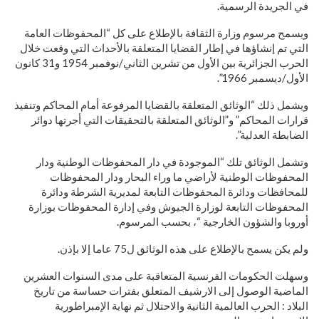
في الجريدة الرسمية.
ويسمح مرسوم وزارة الثقافة بالإطلاع على كل “المحفوظات العامة
التي تم إنشاؤها في إطار القضايا المتعلقة بالأحداث التي وقعت خلال
الحرب الجزائرية بين الأول من تشرين الثاني/نوفمبر 1954 و31 كانون
الأول/ديسمبر 1966”.
ويشمل ذلك “الوثائق المتعلقة بالقضايا المرفوعة أمام المحاكم وتنفيذ
قرارات المحاكم” و”الوثائق المتعلقة بالتحقيقات التي أجرتها دوائر
الضابطة العدلية”.
وتشمل الوثائق تلك “الموجودة في دار المحفوظات الوطنية ودار
المحفوظات الوطنية لأراضي ما وراء البحار ودار المحفوظات
للمحافظات ودائرة المحفوظات التابعة لمديرية الشرطة ودائرة
المحفوظات التابعة لوزارة الجيوش وفي إدارة المحفوظات بوزارة
أوروبا والشؤون الخارجية “، بحسب المرسوم.
ولم يكن يسمح بالإطلاع على هذه الوثائق ل75 عاما إلا بإذن.
وسهلت الحكومات الفرنسية المتعاقبة على مدى السنوات العشرين
الماضية الوصول إلى الارشيف المتعلق بفترات حساسة من تاريخ
البلاد : الحرب العالمية الثانية والاحتلال ثم نهاية الإمبراطورية