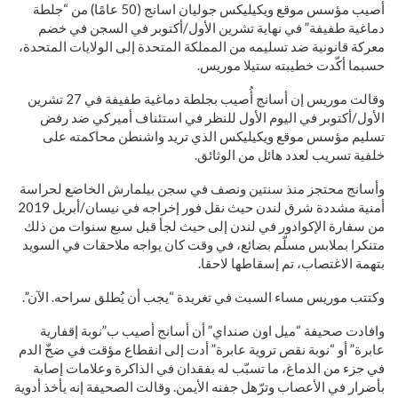
أصيب مؤسس موقع ويكيليكس جوليان اسانج (50 عامًا) من “جلطة
دماغية طفيفة” في نهاية تشرين الأول/أكتوبر في السجن في خضم
معركة قانونية ضد تسليمه من المملكة المتحدة إلى الولايات المتحدة،
حسبما أكّدت خطيبته ستيلا موريس.
وقالت موريس إن أسانج أُصيب بجلطة دماغية طفيفة في 27 تشرين
الأول/أكتوبر في اليوم الأول للنظر في استئناف أميركي ضد رفض
تسليم مؤسس موقع ويكيليكس الذي تريد واشنطن محاكمته على
خلفية تسريب لعدد هائل من الوثائق.
وأسانج محتجز منذ سنتين ونصف في سجن بيلمارش الخاضع لحراسة
أمنية مشددة شرق لندن حيث نقل فور إخراجه في نيسان/أبريل 2019
من سفارة الإكوادور في لندن إلى حيث لجأ قبل سبع سنوات من ذلك
متنكرا بملابس مسلّم بضائع، في وقت كان يواجه ملاحقات في السويد
بتهمة الاغتصاب، تم إسقاطها لاحقا.
وكتتب موريس مساء السبت في تغريدة “يجب أن يُطلق سراحه. الآن”.
وافادت صحيفة “ميل اون صنداي” أن أسانج أصيب ب”نوبة إقفارية
عابرة” أو “نوبة نقص تروية عابرة” أدت إلى انقطاع مؤقت في ضخّ الدم
في جزء من الدماغ، ما تسبّب له بفقدان في الذاكرة وعلامات إصابة
بأضرار في الأعصاب وترّهل جفنه الأيمن. وقالت الصحيفة إنه يأخذ أدوية