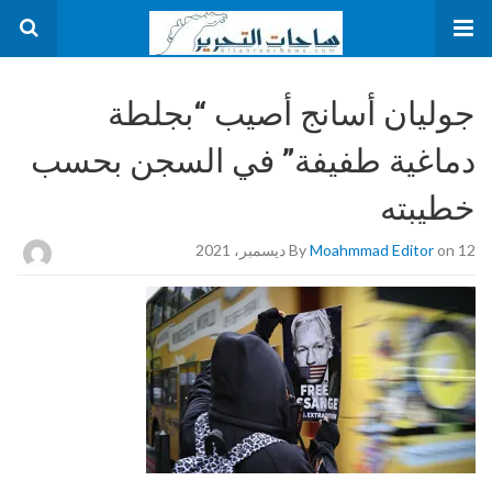
جوليان أسانج أصيب “بجلطة
دماغية طفيفة” في السجن بحسب
خطيبته
on 12 ديسمبر، 2021
Moahmmad Editor
By