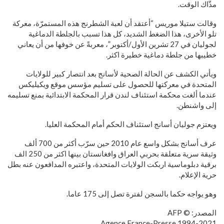
مذّاك الوقت.
وقالت ستيلا موريس “أعتقد أن لعبة الشطرنج هذه المستمرّة، معركة
تلو الأخرى، هذا الضغط الشديد، كل هذا تسبب بالجلطة الدماغية
لجوليان في 27 تشرين الأول/أكتوبر”، معربةً عن خوفها من أن يعاني
خطيبها من جلطة دماغية خطيرة اكثر.
ويأتي الكشف عن الحالة الصحية لأسانج بعد انتصار كبير للولايات
المتحدة في معركتها للحصول على تسليم مؤسس موقع ويكيليكس
عندما ألغت محكمة استئناف لندن قرار المحكمة الابتدائية بمنع تسليمه
إلى واشنطن.
ويعتزم جوليان أسانج استئناف الحكم أمام المحكمة العليا.
عرف أسانج بشكل واسع عام 2010 حين سرّب أكثر من 700 ألف
وثيقة سرية متعلقة بحربي العراق وافغانستان بينها اكثر من 250 الف
برقية دبلوماسية اربكت الولايات المتحدة، واعتبره المدافعون عنه بطل
حرية الإعلام.
وهو يواجه حكما بالسجن لفترة تصل إلى 175 عاما.
المصدر: © AFP
1994-2021 Agence France-Presse