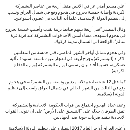
أعلن مصدر أمني عراقي الاثنين مقتل أربعة من عناصر البشمركة
الكردية وإصابة خمسة بجروح في هجوم وقع في شمال العراق ونسب
إلى تنظيم الدولة الإسلامية، علما أنه الثالث في غضون أسبوعين.
وقال المصدر “قتل أربعة بينهم ضابط برتبة نقيب وأصيب خمسة بجروح
في هجوم استهدف مساء أمس الأحد قوات البشمركة عند قرية قرة
سالم”، الواقعة الى الشمال مدينة كركوك.
وفي هجوم مماثل أواخر الشهر الماضي، قتل خمسة من المقاتلين
الأكراد (البشمركة) وجرح أربعة في انفجار عبوة ناسفة استهدف آلية
عسكرية، حسبما أفاد بيان رسمي لوزارة البشمركة (وزارة الدفاع
الكردية).
كما قتل 12 شخصا، هم ثلاثة مدنيين وتسعة من البشمركة، في هجوم
وقع في الثالث من الشهر الحالي في شمال العراق ونُسب إلى تنظيم
الدولة الإسلامية.
وعقد غداة الهجوم اجتماع بين قوات الحكومة الاتحادية والبشمركة،
اتفق الطرفان خلاله على “التنسيق على الأرض” على ان تتولى القوات
الاتحادية تنفيذ ضربات جوية ضد الجهاديين.
وأعلن العراق أواخر العام 2017 انتصاره على تنظيم الدولة الإسلامية