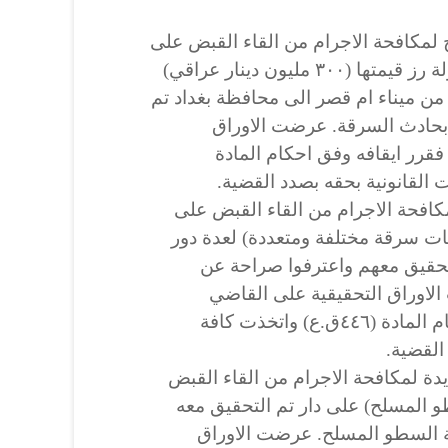
لمكافحة الاجرام من القاء القبض على
متهم مطلوب بقضية سرقة حمولة رز قيمتها (٣٠٠ مليون دينار عراقي)
 من ميناء ام قصر الى محافظة بغداد تم
بحادث السرقة. عرضت الاوراق
قرر ايقافه وفق احكام المادة
فحة الاجرام من القاء القبض على
ثنين لقيامهما بـ (٦ عمليات سرقة مختلفة ومتعددة) لعدة دور
حقيق معهم واعترفوا صراحة عن
لاوراق التحقيقية على القاضي
المختص فقرر ايقافهم وفق احكام المادة (٤٤٦ق.ع) واتخذت كافة
القضية.
دة لمكافحة الاجرام من القاء القبض
المسلح) على دار تم التحقيق معه
 السطو المسلح. عرضت الاوراق