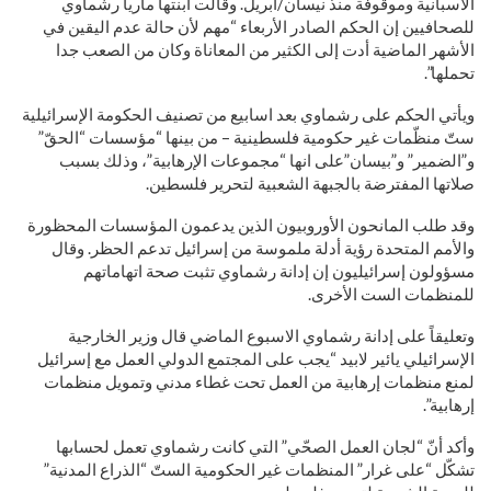
الاسبانية وموقوفة منذ نيسان/أبريل. وقالت ابنتها ماريا رشماوي
للصحافيين إن الحكم الصادر الأربعاء “مهم لأن حالة عدم اليقين في
الأشهر الماضية أدت إلى الكثير من المعاناة وكان من الصعب جدا
تحملها”.
ويأتي الحكم على رشماوي بعد اسابيع من تصنيف الحكومة الإسرائيلية
ستّ منظّمات غير حكومية فلسطينية – من بينها “مؤسسات “الحقّ”
و”الضمير” و”بيسان”على انها “مجموعات الإرهابية”، وذلك بسبب
صلاتها المفترضة بالجبهة الشعبية لتحرير فلسطين.
وقد طلب المانحون الأوروبيون الذين يدعمون المؤسسات المحظورة
والأمم المتحدة رؤية أدلة ملموسة من إسرائيل تدعم الحظر. وقال
مسؤولون إسرائيليون إن إدانة رشماوي تثبت صحة اتهاماتهم
للمنظمات الست الأخرى.
وتعليقاً على إدانة رشماوي الاسبوع الماضي قال وزير الخارجية
الإسرائيلي يائير لابيد “يجب على المجتمع الدولي العمل مع إسرائيل
لمنع منظمات إرهابية من العمل تحت غطاء مدني وتمويل منظمات
إرهابية”.
وأكد أنّ “لجان العمل الصحّي” التي كانت رشماوي تعمل لحسابها
تشكّل “على غرار” المنظمات غير الحكومية الستّ “الذراع المدنية”