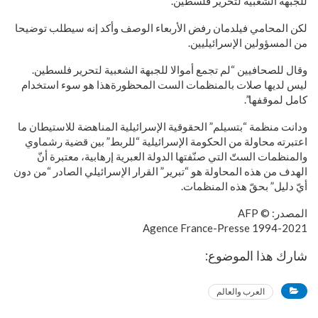
للجبهة الشعبية لتحرير فلسطين.
لكن المحامي فيلدمان رفض الأربعاء الوصف وأكد إنه سيطلب توضيحا
من المسؤولين الإسرائيليين.
وقال للصحافيين “لم تجمع أموالا للجبهة الشعبية لتحرير فلسطين.
ليس لديها صلات بالمنظمات الست المحظورةهذا هو سوء استخدام
كامل لموقفها”.
ودانت منظمة “بتسيلم” الحقوقية الإسرائيلية المناهضة للاستيطان ما
اعتبرته محاولة من الحكومة الإسرائيلية “للربط” بين قضية رشماوي
والمنظمات الستّ التي صنّفتها الدولة العبرية إرهابية، معتبرة أنّ
الهدف من هذه المحاولة هو “تبرير” القرار الإسرائيلي الصادر “من دون
أيّ دليل” بحقّ هذه المنظمات.
المصدر: © AFP
1994-2021 Agence France-Presse
شارك هذا الموضوع:
العرب والعالم