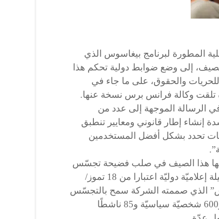
ية المطورة لبرنامج بيغاسوس الذي
يف، إلى وضع ضوابط دولية تحكم هذا
للحريات والحقوق، على ما جاء في
 تلقت وكالة فرانس برس نسخة عنها.
 الرسالة الموجهة إلى عدد من
ة إنشاء إطار قانوني ومعايير تنطبق
يات تحدد بشكل أفضل المستخدمين
”.
سها هذا الصيف في صلب فضيحة تجسّس
عالمية بعد تحقيق نشرته 17 وسيلة إعلاميّة دوليّة اعتبارا من 18 تموز/
سوس” الذي صممته الشركة سمح بالتجسّس
على ما لا يقلّ عن 180 صحافيًا و600 شخصيّة سياسيّة و85 ناشطًا