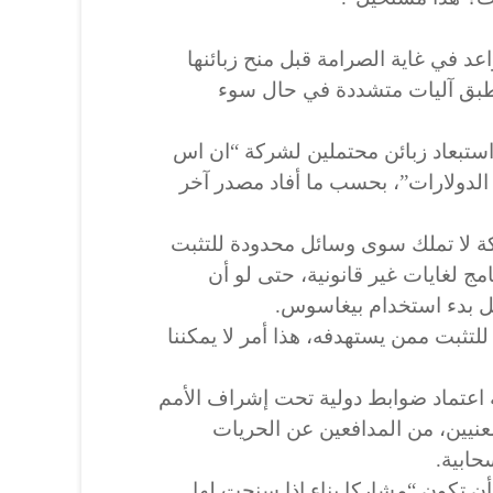
عد في غاية الصرامة قبل منح زبائنها
طبق آليات متشددة في حال سوء
ستبعاد زبائن محتملين لشركة “ان اس
 الدولارات”، بحسب ما أفاد مصدر آخر
ة لا تملك سوى وسائل محدودة للتثبت
امج لغايات غير قانونية، حتى لو أن
ل بدء استخدام بيغاسوس.
لتثبت ممن يستهدفه، هذا أمر لا يمكننا
 اعتماد ضوابط دولية تحت إشراف الأمم
نيين، من المدافعين عن الحريات
حابية.
ن تكون “مشاركا بناء إذا سنحت لها