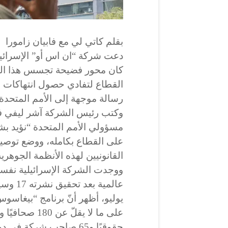
بقلم كاتي لي مع فابيان زامورا
دعت شركة “ان اس أو” الإسرائيل
كان محور فضيحة تجسس هذا الص
القطاع لتفادي حصول انتهاكات 
رسالة موجهة إلى الأمم المتحدة
وكتب رئيس الشركة آشر ليفي في
مسؤولي الأمم المتحدة “نؤيد بشد
على القطاع بكامله، ووضع توص
القانونيين لهذه الأنظمة الجوهرية
ووجدت الشركة الإسرائيلية نف
يوليو، أظهر أنّ برنامج “بيغا
حقوقيًا و65 صاحب شركة في دول عدّة.