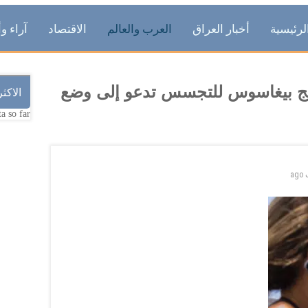
لرئيسية
أخبار العراق
العرب والعالم
الاقتصاد
آراء وأ
مج بيغاسوس للتجسس تدعو إلى وضع
الاكث
a so far.
ago