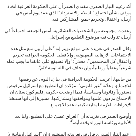
أكد زعيم التيار الصدري مقتدى الصدر أن على الحكومة العراقية اتخاذ
موقف بشأن اجتماع “السلام والاسترداد” الذي عقد يوم أمس في
أربيل، واعتقال وتجريم جميع المشاركين فيه.
وعقدت مجموعة من الشخصيات العشائرية، أمس الجمعة، اجتماعاً في
أربيل، تناولت فيه موضوع التطبيع مع إسرائيل.
وقال الصدر في تغريدة على موقع تويتر إنه “على أربيل منع مثل هذه
الاجتماعات الإرهابية الصهيونية، وإلا فعلى الحكومة العراقية تجريم
واعتقال كل المجتمعين”، محذراً: “وإلا فسيقع على عاتقنا ما يجب فعله
شرعياً وعقلياً ووطنياً، ولن نخاف في الله لومة لائم”.
من جانبها، أعربت الحكومة العراقية في بيان، اليوم، عن رفضها
للاجتماع، وعدّته “غير قانوني”، مؤكدة ان التطبيع مع إسرائيل مرفوض
دستورياً وقانونياً وسياسياً، فيما اوضحت حكومة إقليم كوردستان ان
الاجتماع تم دون علمها وموافقتها ومشاركتها، مشيرة إلى انها ستتخذ
الإجراءات اللازمة لمتابعة كيفية عقد الاجتماع.
وأوضح الصدر في تغريدته أن “العراق عصيّ على التطبيع، ولنا بعد
الأغلبية ورئاسة الوزراء وقفة أيضاً”.
زعيم التيار الصدري قال في تغريدته المنشورة إن “إسرائيل إرهابية لا