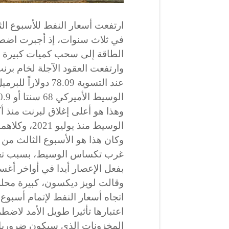
ارتفعت أسعار النفط للأسبوع الث
في ثلاث سنوات، إذ أجبرت اضطر
الطاقة إلى سحب كميات كبيرة م
عند التسوية 78.09 
الوسيط الأميركي 68 سنتا أو 0.9 بالمئة، ليبلغ سعر التسوية 73.98 دولاراً.
الوسيط منذ يوليو 2021، وكلاهما مرتفع لليوم الثاني على التوالي.
وكان هذا هو الأسبوع الثالث م
غرب تكساس الوسيط، بسبب تعطل
بفعل الإعصار أيدا في أواخر أ
وقالت لويز ديكسون، كبيرة محل
اتجاه أسعار النفط لإتمام أسب
اعتبارها تأثيرا طويل الأمد لاض
المخزونات الذي سيكون ضروريا 