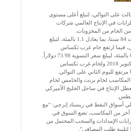
الث على التوالي، لتبلغ أعلى مستوى
ابات في الإنتاج العالمي شركات
ن الخام من المخزونات.
وارتفعت العقود الآجلة لخام برنت 84 سنتا، بما يعادل 1.1 بالمئة، لتبلغ
دولاراً للبرميل، فيما ارتفع خام غرب تكساس
وهذا هو أعلى إغلاق لبرنت منذ أكتوبر 2018 ولخام غرب تكساس
ن المكاسب لخام برنت والخامس لخام
 الإنتاج في ساحل الخليج الأميركي
غسطس.
لي أسواق النفط في ريستاد إنرجي: “مع
وع آخر من المكاسب، تضع السوق في
طرابات الإمدادات والسحب المحتمل من
لتلبية طلب المصافي”.